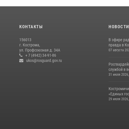
КОНТАКТЫ
НОВОСТ
156013
В эфире ра
г. Кострома,
правда в Ко
ул. Профсоюзная д. 34А
07 августа 20
+ 7 (4942) 34-91-86
ukos@rosguard.gov.ru
Росгвардей
службой в 
31 июля 2026,
Костромичи
«Единых гос
29 июля 2026,