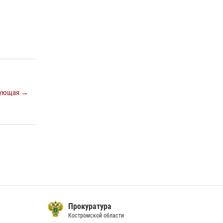
последнюю неделю в Костроме
14 июля 2026, 06:44
В Росгвардии по Костромской области
проходят мероприятия, посвященные 108-й
годовщине со дня рождения генерала армии
Ивана Кирилловича Яковлева
04 августа 2026, 11:35
ующая →
Прокуратура
Костромской области