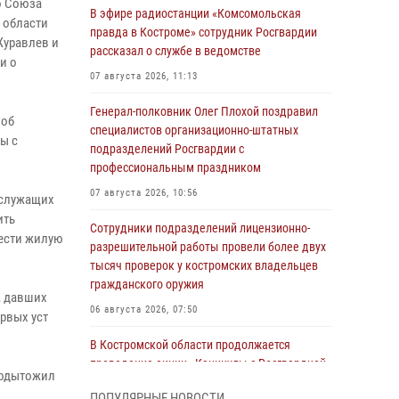
о Союза
В эфире радиостанции «Комсомольская
 области
правда в Костроме» сотрудник Росгвардии
Журавлев и
рассказал о службе в ведомстве
и о
07 августа 2026, 11:13
Генерал-полковник Олег Плохой поздравил
 об
специалистов организационно-штатных
ы с
подразделений Росгвардии с
профессиональным праздником
07 августа 2026, 10:56
ослужащих
ить
Сотрудники подразделений лицензионно-
рести жилую
разрешительной работы провели более двух
тысяч проверок у костромских владельцев
гражданского оружия
, давших
06 августа 2026, 07:50
ервых уст
В Костромской области продолжается
проведение акции «Каникулы с Росгвардией»
подытожил
05 августа 2026, 12:04
9
ПОПУЛЯРНЫЕ НОВОСТИ