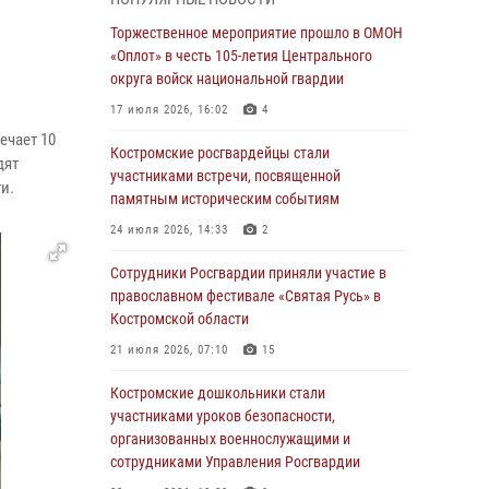
В Росгвардии по Костромской области
Торжественное мероприятие прошло в ОМОН
проходят мероприятия, посвященные 108-й
«Оплот» в честь 105-летия Центрального
годовщине со дня рождения генерала армии
округа войск национальной гвардии
Ивана Кирилловича Яковлева
17 июля 2026, 16:02
4
04 августа 2026, 11:35
ечает 10
Костромские росгвардейцы стали
дят
Состоялась рабочая встреча директора
участниками встречи, посвященной
ти.
Росгвардии Героя России генерала армии
памятным историческим событиям
Виктора Золотова с заместителем
24 июля 2026, 14:33
2
полномочного представителя Президента
Российской Федерации в Северо-Кавказском
Сотрудники Росгвардии приняли участие в
федеральном округе Виталием Кузнецовым
православном фестивале «Святая Русь» в
Костромской области
31 июля 2026, 07:08
4
21 июля 2026, 07:10
15
Росгвардейцы знакомят костромичей со
службой в ведомстве
Костромские дошкольники стали
участниками уроков безопасности,
31 июля 2026, 06:48
1
организованных военнослужащими и
Костромские дошкольники стали
сотрудниками Управления Росгвардии
участниками уроков безопасности,