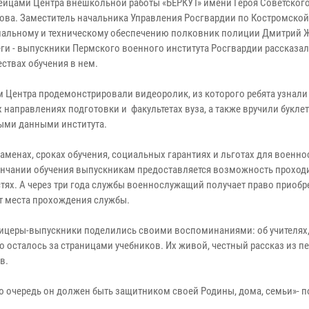
ейцами Центра внешкольной работы «БЕРКУТ» имени Героя Советског
сова. Заместитель начальника Управления Росгвардии по Костромской
иальному и техническому обеспечению полковник полиции Дмитрий 
еги - выпускники Пермского военного института Росгвардии рассказал
ствах обучения в нем.
м Центра продемонстрировали видеоролик, из которого ребята узнали
 направлениях подготовки и факультетах вуза, а также вручили буклет
ыми данными института.
аменах, сроках обучения, социальных гарантиях и льготах для военн
ончании обучения выпускникам предоставляется возможность проход
ях. А через три года службы военнослужащий получает право приоб
т места прохождения службы.
фицеры-выпускники поделились своими воспоминаниями: об учителях
что осталось за страницами учебников. Их живой, честный рассказ из п
в.
ю очередь он должен быть защитником своей Родины, дома, семьи»- 