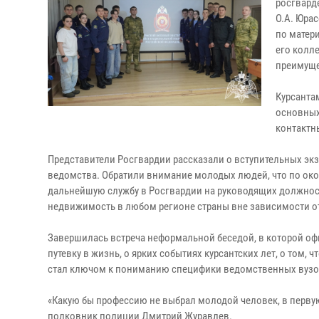
росгвард
О.А. Юра
по матер
его колл
преимуще
Курсанта
основных
контактн
Представители Росгвардии рассказали о вступительных экз
ведомства. Обратили внимание молодых людей, что по ок
дальнейшую службу в Росгвардии на руководящих должност
недвижимость в любом регионе страны вне зависимости о
Завершилась встреча неформальной беседой, в которой о
путевку в жизнь, о ярких событиях курсантских лет, о том, 
стал ключом к пониманию специфики ведомственных вузо
«Какую бы профессию не выбрал молодой человек, в перву
полковник полиции Дмитрий Журавлев.