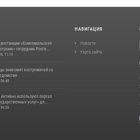
И
НАВИГАЦИЯ
диостанции «Комсомольская
Новости
строме» сотрудник Росгв...
Карта сайта
26, 11:13
цы знакомят костромичей со
ведомстве
 06:48
 активно используют портал
ударственных услуг» дл...
 06:26