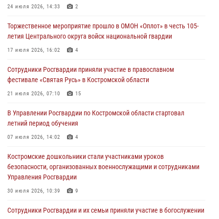
Костромичи активно используют портал «Единых государственных
24 июля 2026, 14:33
2
услуг» для получения услуг по линии Росгвардии
Торжественное мероприятие прошло в ОМОН «Оплот» в честь 105-
29 июля 2026, 06:26
1
летия Центрального округа войск национальной гвардии
Cотрудники Росгвардии и их семьи приняли участие в богослужении
17 июля 2026, 16:02
4
в честь князя Владимира в Костроме
Сотрудники Росгвардии приняли участие в православном
28 июля 2026, 06:14
2
фестивале «Святая Русь» в Костромской области
Более пятидесяти поступивших сигналов отработали костромские
21 июля 2026, 07:10
15
росгвардейцы за прошедшую неделю
В Управлении Росгвардии по Костромской области стартовал
27 июля 2026, 09:53
летний период обучения
«Росгвардия. Вехи истории»: послевоенный опыт войск
07 июля 2026, 14:02
4
правопорядка за пределами СССР (видео)
Костромские дошкольники стали участниками уроков
27 июля 2026, 07:11
безопасности, организованных военнослужащими и сотрудниками
Управления Росгвардии
30 июля 2026, 10:39
9
Cотрудники Росгвардии и их семьи приняли участие в богослужении