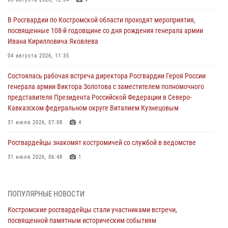
В Росгвардии по Костромской области проходят мероприятия,
посвященные 108-й годовщине со дня рождения генерала армии
Ивана Кирилловича Яковлева
04 августа 2026, 11:35
Состоялась рабочая встреча директора Росгвардии Героя России
генерала армии Виктора Золотова с заместителем полномочного
представителя Президента Российской Федерации в Северо-
Кавказском федеральном округе Виталием Кузнецовым
31 июля 2026, 07:08
4
Росгвардейцы знакомят костромичей со службой в ведомстве
31 июля 2026, 06:48
1
Костромские дошкольники стали участниками уроков
безопасности, организованных военнослужащими и сотрудниками
ПОПУЛЯРНЫЕ НОВОСТИ
Управления Росгвардии
Костромские росгвардейцы стали участниками встречи,
30 июля 2026, 10:39
9
посвященной памятным историческим событиям