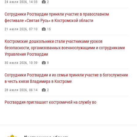
Ивана Кирилловича Яковлева
24 июля 2026, 14:33
2
04 августа 2026, 11:35
Сотрудники Росгвардии приняли участие в православном
фестивале «Святая Русь» в Костромской области
Состоялась рабочая встреча директора Росгвардии Героя России
генерала армии Виктора Золотова с заместителем полномочного
21 июля 2026, 07:10
15
представителя Президента Российской Федерации в Северо-
Кавказском федеральном округе Виталием Кузнецовым
Костромские дошкольники стали участниками уроков
безопасности, организованных военнослужащими и сотрудниками
31 июля 2026, 07:08
4
Управления Росгвардии
Росгвардейцы знакомят костромичей со службой в ведомстве
30 июля 2026, 10:39
9
31 июля 2026, 06:48
1
Cотрудники Росгвардии и их семьи приняли участие в богослужении
в честь князя Владимира в Костроме
28 июля 2026, 06:14
2
Росгвардия приглашает костромичей на службу во
вневедомственную охрану
14 июля 2026, 07:40
13 правонарушений пресекли сотрудники вневедомственной
охраны Росгвардии за последнюю неделю в Костроме