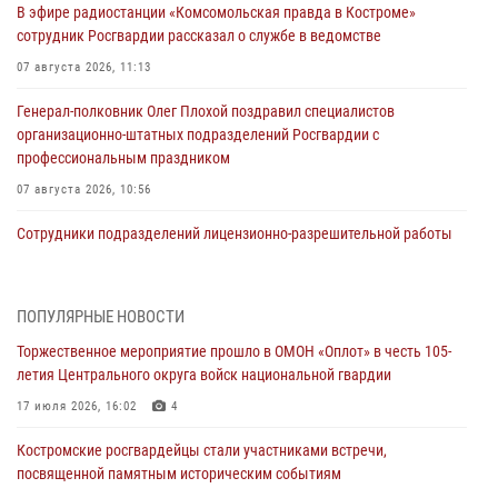
В эфире радиостанции «Комсомольская правда в Костроме»
сотрудник Росгвардии рассказал о службе в ведомстве
07 августа 2026, 11:13
Генерал-полковник Олег Плохой поздравил специалистов
организационно-штатных подразделений Росгвардии с
профессиональным праздником
07 августа 2026, 10:56
Сотрудники подразделений лицензионно-разрешительной работы
провели более двух тысяч проверок у костромских владельцев
гражданского оружия
06 августа 2026, 07:50
ПОПУЛЯРНЫЕ НОВОСТИ
Торжественное мероприятие прошло в ОМОН «Оплот» в честь 105-
В Костромской области продолжается проведение акции «Каникулы
летия Центрального округа войск национальной гвардии
с Росгвардией»
17 июля 2026, 16:02
4
05 августа 2026, 12:04
9
Костромские росгвардейцы стали участниками встречи,
В Росгвардии по Костромской области проходят мероприятия,
посвященной памятным историческим событиям
посвященные 108-й годовщине со дня рождения генерала армии