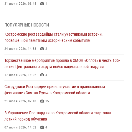
31 июля 2026, 06:48
1
Костромские дошкольники стали участниками уроков
безопасности, организованных военнослужащими и сотрудниками
ПОПУЛЯРНЫЕ НОВОСТИ
Управления Росгвардии
Костромские росгвардейцы стали участниками встречи,
30 июля 2026, 10:39
9
посвященной памятным историческим событиям
Костромичи активно используют портал «Единых государственных
24 июля 2026, 14:33
2
услуг» для получения услуг по линии Росгвардии
Торжественное мероприятие прошло в ОМОН «Оплот» в честь 105-
29 июля 2026, 06:26
1
летия Центрального округа войск национальной гвардии
Cотрудники Росгвардии и их семьи приняли участие в богослужении
17 июля 2026, 16:02
4
в честь князя Владимира в Костроме
Сотрудники Росгвардии приняли участие в православном
28 июля 2026, 06:14
2
фестивале «Святая Русь» в Костромской области
Более пятидесяти поступивших сигналов отработали костромские
21 июля 2026, 07:10
15
росгвардейцы за прошедшую неделю
В Управлении Росгвардии по Костромской области стартовал
27 июля 2026, 09:53
летний период обучения
«Росгвардия. Вехи истории»: послевоенный опыт войск
07 июля 2026, 14:02
4