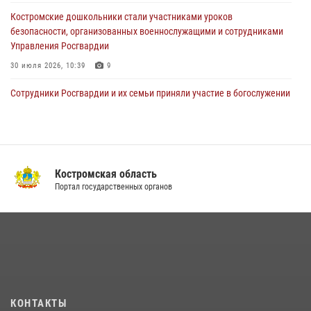
правопорядка за пределами СССР (видео)
Костромские дошкольники стали участниками уроков
27 июля 2026, 07:11
безопасности, организованных военнослужащими и сотрудниками
Управления Росгвардии
30 июля 2026, 10:39
9
Cотрудники Росгвардии и их семьи приняли участие в богослужении
в честь князя Владимира в Костроме
28 июля 2026, 06:14
2
Росгвардия приглашает костромичей на службу во
вневедомственную охрану
Костромская область
Портал государственных органов
14 июля 2026, 07:40
Акция "Каникулы с Росгвардией" продолжается в Костромской
области
08 июля 2026, 07:12
15
Приглашаем молодежь Костромской области получить образование
в ВУЗах Росгвардии
КОНТАКТЫ