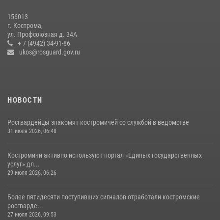
09 июля 2026, 05:58
156013
13 правонарушений пресекли сотрудники вневедомственной
г. Кострома,
охраны Росгвардии за последнюю неделю в Костроме
ул. Профсоюзная д. 34А
+ 7 (4942) 34-91-86
14 июля 2026, 06:44
ukos@rosguard.gov.ru
НОВОСТИ
Росгвардейцы знакомят костромичей со службой в ведомстве
31 июля 2026, 06:48
Костромичи активно используют портал «Единых государственных
услуг» дл...
29 июля 2026, 06:26
Более пятидесяти поступивших сигналов отработали костромские
росгварде...
27 июля 2026, 09:53