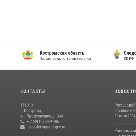
Костромская область
Следс
Портал государственных органов
СК РФ 
КОНТАКТЫ
НОВОСТ
156013
Росгвардей
г. Кострома,
службой в 
ул. Профсоюзная д. 34А
31 июля 2026,
+ 7 (4942) 34-91-86
ukos@rosguard.gov.ru
Костромичи