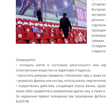
«Спартак
Костром
экстренн
региона 
отделен
проведен
вневедом
граждан.
Сотрудн
стадионе
Запрещается:
• посещать матчи в состоянии алкогольного или нарк
психотропные вещества на территории Стадиона;
• проносить режущие предметы, стеклянную тару, а также п
• разжигать факелы или костры, использовать пиротехниче
• осуществлять действия, создающие угрозу жизни, здор
каких-либо предметов в направлении других лиц, а также 
За нарушения правил поведения при проведении футболь
КоАП РФ.