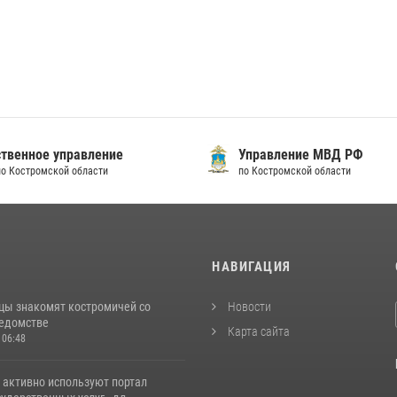
твенное управление
Управление МВД РФ
по Костромской области
по Костромской области
И
НАВИГАЦИЯ
цы знакомят костромичей со
Новости
ведомстве
Карта сайта
 06:48
 активно используют портал