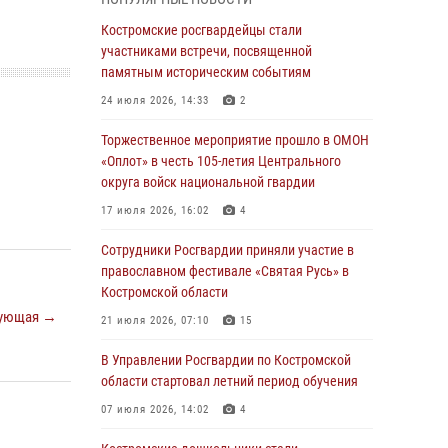
Росгвардейцы знакомят костромичей со
службой в ведомстве
Костромские росгвардейцы стали
участниками встречи, посвященной
31 июля 2026, 06:48
1
памятным историческим событиям
Костромские дошкольники стали
24 июля 2026, 14:33
2
участниками уроков безопасности,
организованных военнослужащими и
Торжественное мероприятие прошло в ОМОН
сотрудниками Управления Росгвардии
«Оплот» в честь 105-летия Центрального
округа войск национальной гвардии
30 июля 2026, 10:39
9
17 июля 2026, 16:02
4
Костромичи активно используют портал
«Единых государственных услуг» для
Сотрудники Росгвардии приняли участие в
получения услуг по линии Росгвардии
православном фестивале «Святая Русь» в
Костромской области
29 июля 2026, 06:26
1
ующая →
21 июля 2026, 07:10
15
Cотрудники Росгвардии и их семьи приняли
участие в богослужении в честь князя
В Управлении Росгвардии по Костромской
Владимира в Костроме
области стартовал летний период обучения
28 июля 2026, 06:14
2
07 июля 2026, 14:02
4
Более пятидесяти поступивших сигналов