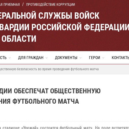
АЯ ПРИЕМНАЯ
ПРОТИВОДЕЙСТВИЕ КОРРУПЦИИ
ЕРАЛЬНОЙ СЛУЖБЫ ВОЙСК
ВАРДИИ РОССИЙСКОЙ ФЕДЕРАЦИ
 ОБЛАСТИ
СТЬ
ДЛЯ ГРАЖДАН
ДОКУМЕНТЫ
ГЕРОИ
КОНТАКТ
щественную безопасность во время проведения футбольного матча
РДИИ ОБЕСПЕЧАТ ОБЩЕСТВЕННУЮ
НИЯ ФУТБОЛЬНОГО МАТЧА
а стадионе «Урожай» состоится футбольный матч. На поле встретят