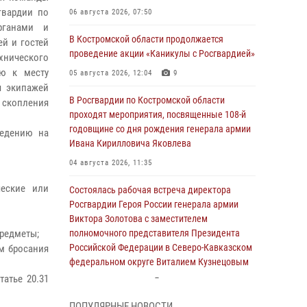
гвардии по
06 августа 2026, 07:50
рганами и
В Костромской области продолжается
й и гостей
проведение акции «Каникулы с Росгвардией»
хнического
ую к месту
05 августа 2026, 12:04
9
я экипажей
В Росгвардии по Костромской области
 скопления
проходят мероприятия, посвященные 108-й
годовщине со дня рождения генерала армии
ведению на
Ивана Кирилловича Яковлева
04 августа 2026, 11:35
ческие или
Состоялась рабочая встреча директора
Росгвардии Героя России генерала армии
Виктора Золотова с заместителем
предметы;
полномочного представителя Президента
Российской Федерации в Северо-Кавказском
ом бросания
федеральном округе Виталием Кузнецовым
атье 20.31
31 июля 2026, 07:08
4
ПОПУЛЯРНЫЕ НОВОСТИ