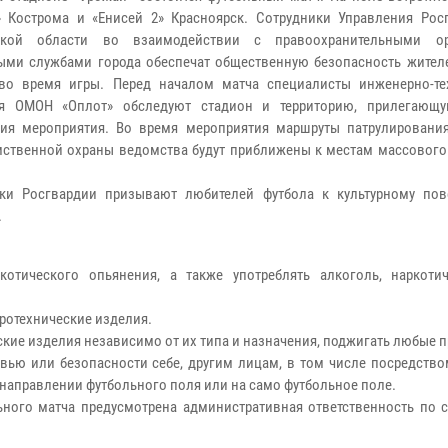
» Кострома и «Енисей 2» Красноярск. Сотрудники Управления Рос
ской области во взаимодействии с правоохранительными о
ыми службами города обеспечат общественную безопасность жителе
во время игры. Перед началом матча специалисты инженерно-те
ия ОМОН «Оплот» обследуют стадион и территорию, прилегающ
ия мероприятия. Во время мероприятия маршруты патрулировани
ственной охраны ведомства будут приближены к местам массового
ики Росгвардии призывают любителей футбола к культурному по
.
отического опьянения, а также употреблять алкоголь, наркоти
иротехнические изделия.
ские изделия независимо от их типа и назначения, поджигать любые 
овью или безопасности себе, другим лицам, в том числе посредств
в направлении футбольного поля или на само футбольное поле.
ного матча предусмотрена административная ответственность по ст