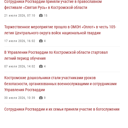
Сотрудники Росгвардии приняли участие в православном
фестивале «Святая Русь» в Костромской области
Более пятидесяти поступивших сигналов отработали костромские
росгвардейцы за прошедшую неделю
21 июля 2026, 07:10
15
27 июля 2026, 09:53
Торжественное мероприятие прошло в ОМОН «Оплот» в честь 105-
летия Центрального округа войск национальной гвардии
«Росгвардия. Вехи истории»: послевоенный опыт войск
правопорядка за пределами СССР (видео)
17 июля 2026, 16:02
4
27 июля 2026, 07:11
В Управлении Росгвардии по Костромской области стартовал
летний период обучения
Костромские росгвардейцы стали участниками встречи,
посвященной памятным историческим событиям
07 июля 2026, 14:02
4
24 июля 2026, 14:33
2
Костромские дошкольники стали участниками уроков
безопасности, организованных военнослужащими и сотрудниками
Управления Росгвардии
30 июля 2026, 10:39
9
Cотрудники Росгвардии и их семьи приняли участие в богослужении
в честь князя Владимира в Костроме
28 июля 2026, 06:14
2