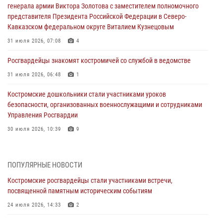
генерала армии Виктора Золотова с заместителем полномочного
представителя Президента Российской Федерации в Северо-
Кавказском федеральном округе Виталием Кузнецовым
31 июля 2026, 07:08
4
Росгвардейцы знакомят костромичей со службой в ведомстве
31 июля 2026, 06:48
1
Костромские дошкольники стали участниками уроков
безопасности, организованных военнослужащими и сотрудниками
Управления Росгвардии
30 июля 2026, 10:39
9
Костромичи активно используют портал «Единых государственных
услуг» для получения услуг по линии Росгвардии
ПОПУЛЯРНЫЕ НОВОСТИ
29 июля 2026, 06:26
1
Костромские росгвардейцы стали участниками встречи,
посвященной памятным историческим событиям
Cотрудники Росгвардии и их семьи приняли участие в богослужении
в честь князя Владимира в Костроме
24 июля 2026, 14:33
2
28 июля 2026, 06:14
2