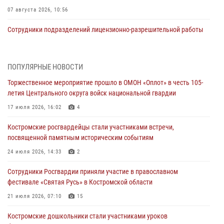
07 августа 2026, 10:56
Сотрудники подразделений лицензионно-разрешительной работы
провели более двух тысяч проверок у костромских владельцев
гражданского оружия
06 августа 2026, 07:50
ПОПУЛЯРНЫЕ НОВОСТИ
Торжественное мероприятие прошло в ОМОН «Оплот» в честь 105-
В Костромской области продолжается проведение акции «Каникулы
летия Центрального округа войск национальной гвардии
с Росгвардией»
17 июля 2026, 16:02
4
05 августа 2026, 12:04
9
Костромские росгвардейцы стали участниками встречи,
В Росгвардии по Костромской области проходят мероприятия,
посвященной памятным историческим событиям
посвященные 108-й годовщине со дня рождения генерала армии
Ивана Кирилловича Яковлева
24 июля 2026, 14:33
2
04 августа 2026, 11:35
Сотрудники Росгвардии приняли участие в православном
фестивале «Святая Русь» в Костромской области
Состоялась рабочая встреча директора Росгвардии Героя России
генерала армии Виктора Золотова с заместителем полномочного
21 июля 2026, 07:10
15
представителя Президента Российской Федерации в Северо-
Кавказском федеральном округе Виталием Кузнецовым
Костромские дошкольники стали участниками уроков