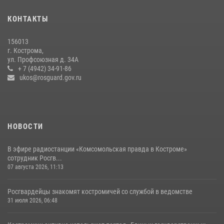
Росгвардеец занесен на Доску почёта в Костроме
КОНТАКТЫ
07 августа 2026, 14:39
4
156013
Росгвардейцы знакомят костромичей со службой в ведомстве
г. Кострома,
ул. Профсоюзная д. 34А
31 июля 2026, 06:48
1
+ 7 (4942) 34-91-86
ukos@rosguard.gov.ru
НОВОСТИ
В эфире радиостанции «Комсомольская правда в Костроме»
сотрудник Росгв...
07 августа 2026, 11:13
Росгвардейцы знакомят костромичей со службой в ведомстве
31 июля 2026, 06:48