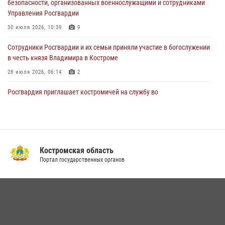
безопасности, организованных военнослужащими и сотрудниками
31 июля 2026, 07:08
4
Управления Росгвардии
Росгвардейцы знакомят костромичей со службой в ведомстве
30 июля 2026, 10:39
9
31 июля 2026, 06:48
1
Cотрудники Росгвардии и их семьи приняли участие в богослужении
в честь князя Владимира в Костроме
28 июля 2026, 06:14
2
Росгвардия приглашает костромичей на службу во
вневедомственную охрану
14 июля 2026, 07:40
В Росгвардии по Костромской области проходят мероприятия,
посвященные 108-й годовщине со дня рождения генерала армии
Костромская область
Ивана Кирилловича Яковлева
Портал государственных органов
04 августа 2026, 11:35
13 правонарушений пресекли сотрудники вневедомственной
охраны Росгвардии за последнюю неделю в Костроме
14 июля 2026, 06:44