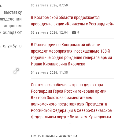
а.
06 августа 2026, 07:50
и выставку
В Костромской области продолжается
азделении
проведение акции «Каникулы с Росгвардией»
о вопросам
ми обладают
05 августа 2026, 12:04
9
В Росгвардии по Костромской области
а службу в
проходят мероприятия, посвященные 108-й
годовщине со дня рождения генерала армии
Ивана Кирилловича Яковлева
04 августа 2026, 11:35
Состоялась рабочая встреча директора
Росгвардии Героя России генерала армии
Виктора Золотова с заместителем
полномочного представителя Президента
Российской Федерации в Северо-Кавказском
федеральном округе Виталием Кузнецовым
31 июля 2026, 07:08
4
ПОПУЛЯРНЫЕ НОВОСТИ