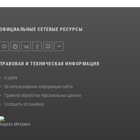
последнюю неделю в Костроме
14 июля 2026, 06:44
Приглашаем молодежь Костромской области
ОФИЦИАЛЬНЫЕ СЕТЕВЫЕ РЕСУРСЫ
получить образование в ВУЗах Росгвардии
09 июля 2026, 05:58
ПРАВОВАЯ И ТЕХНИЧЕСКАЯ ИНФОРМАЦИЯ
О сайте
Об использовании информации сайта
Правила обработки персональных данных
Сообщить об ошибках