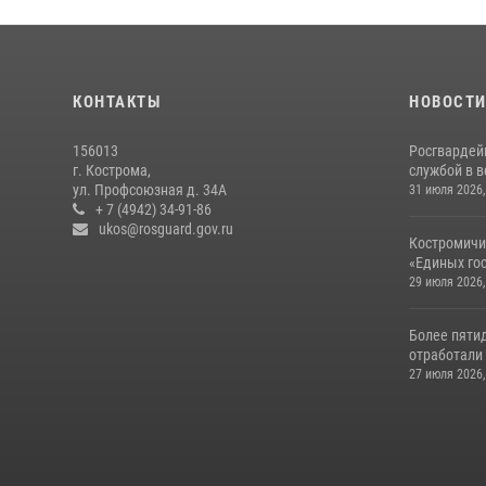
КОНТАКТЫ
НОВОСТ
156013
Росгвардей
г. Кострома,
службой в 
ул. Профсоюзная д. 34А
31 июля 2026,
+ 7 (4942) 34-91-86
ukos@rosguard.gov.ru
Костромичи
«Единых гос
29 июля 2026,
Более пяти
отработали 
27 июля 2026,