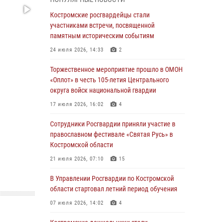
Росгвардейцы знакомят костромичей со
службой в ведомстве
Костромские росгвардейцы стали
участниками встречи, посвященной
31 июля 2026, 06:48
1
памятным историческим событиям
Костромские дошкольники стали
24 июля 2026, 14:33
2
участниками уроков безопасности,
организованных военнослужащими и
Торжественное мероприятие прошло в ОМОН
сотрудниками Управления Росгвардии
«Оплот» в честь 105-летия Центрального
округа войск национальной гвардии
30 июля 2026, 10:39
9
17 июля 2026, 16:02
4
Костромичи активно используют портал
«Единых государственных услуг» для
Сотрудники Росгвардии приняли участие в
получения услуг по линии Росгвардии
православном фестивале «Святая Русь» в
Костромской области
29 июля 2026, 06:26
1
21 июля 2026, 07:10
15
Cотрудники Росгвардии и их семьи приняли
участие в богослужении в честь князя
В Управлении Росгвардии по Костромской
Владимира в Костроме
области стартовал летний период обучения
28 июля 2026, 06:14
2
07 июля 2026, 14:02
4
Более пятидесяти поступивших сигналов