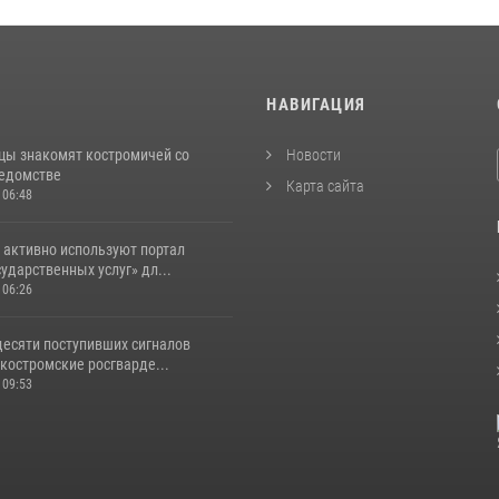
И
НАВИГАЦИЯ
цы знакомят костромичей со
Новости
ведомстве
Карта сайта
 06:48
 активно используют портал
ударственных услуг» дл...
 06:26
десяти поступивших сигналов
костромские росгварде...
 09:53