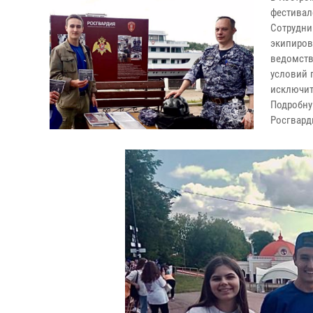
фестивал
Сотрудн
экипиро
ведомств
условий 
исключит
Подробн
Росгварди