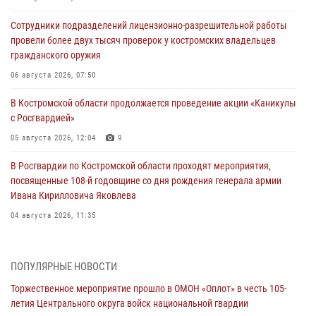
Сотрудники подразделений лицензионно-разрешительной работы
провели более двух тысяч проверок у костромских владельцев
гражданского оружия
06 августа 2026, 07:50
В Костромской области продолжается проведение акции «Каникулы
с Росгвардией»
05 августа 2026, 12:04
9
В Росгвардии по Костромской области проходят мероприятия,
посвященные 108-й годовщине со дня рождения генерала армии
Ивана Кирилловича Яковлева
04 августа 2026, 11:35
Состоялась рабочая встреча директора Росгвардии Героя России
генерала армии Виктора Золотова с заместителем полномочного
ПОПУЛЯРНЫЕ НОВОСТИ
представителя Президента Российской Федерации в Северо-
Кавказском федеральном округе Виталием Кузнецовым
Торжественное мероприятие прошло в ОМОН «Оплот» в честь 105-
летия Центрального округа войск национальной гвардии
31 июля 2026, 07:08
4