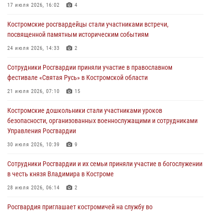
17 июля 2026, 16:02
4
Росгвардейцы знакомят костромичей со службой в ведомстве
Костромские росгвардейцы стали участниками встречи,
31 июля 2026, 06:48
1
посвященной памятным историческим событиям
Костромские дошкольники стали участниками уроков
24 июля 2026, 14:33
2
безопасности, организованных военнослужащими и сотрудниками
Управления Росгвардии
Сотрудники Росгвардии приняли участие в православном
фестивале «Святая Русь» в Костромской области
30 июля 2026, 10:39
9
21 июля 2026, 07:10
15
Костромичи активно используют портал «Единых государственных
услуг» для получения услуг по линии Росгвардии
Костромские дошкольники стали участниками уроков
безопасности, организованных военнослужащими и сотрудниками
29 июля 2026, 06:26
1
Управления Росгвардии
Cотрудники Росгвардии и их семьи приняли участие в богослужении
30 июля 2026, 10:39
9
в честь князя Владимира в Костроме
Cотрудники Росгвардии и их семьи приняли участие в богослужении
28 июля 2026, 06:14
2
в честь князя Владимира в Костроме
28 июля 2026, 06:14
2
Росгвардия приглашает костромичей на службу во
вневедомственную охрану