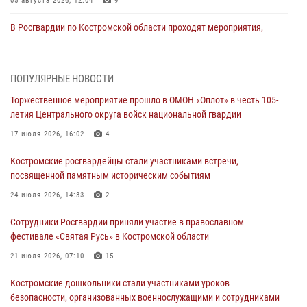
05 августа 2026, 12:04
9
В Росгвардии по Костромской области проходят мероприятия,
посвященные 108-й годовщине со дня рождения генерала армии
Ивана Кирилловича Яковлева
04 августа 2026, 11:35
ПОПУЛЯРНЫЕ НОВОСТИ
Торжественное мероприятие прошло в ОМОН «Оплот» в честь 105-
Состоялась рабочая встреча директора Росгвардии Героя России
летия Центрального округа войск национальной гвардии
генерала армии Виктора Золотова с заместителем полномочного
представителя Президента Российской Федерации в Северо-
17 июля 2026, 16:02
4
Кавказском федеральном округе Виталием Кузнецовым
Костромские росгвардейцы стали участниками встречи,
31 июля 2026, 07:08
4
посвященной памятным историческим событиям
Росгвардейцы знакомят костромичей со службой в ведомстве
24 июля 2026, 14:33
2
31 июля 2026, 06:48
1
Сотрудники Росгвардии приняли участие в православном
фестивале «Святая Русь» в Костромской области
Костромские дошкольники стали участниками уроков
безопасности, организованных военнослужащими и сотрудниками
21 июля 2026, 07:10
15
Управления Росгвардии
Костромские дошкольники стали участниками уроков
30 июля 2026, 10:39
9
безопасности, организованных военнослужащими и сотрудниками