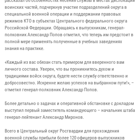
рассказал об особенностях несения службы в местах дислокации
воинских частей, подчеркнув участие подразделений округа в
специальной военной операции и поддержании правовых
режимов КТО в субъектах Центрального федерального округа
Российской Федерации. Обращаясь к выпускникам, генерал-
полковник Александр Попов отметил, что теперь им предстоит в
полной мере применять полученные в учебных заведениях
знания на практике.
«Каждый из вас обязан стать примером для вверенного вам
личного состава. Уверен, что вы проникнитесь духом и
традициями войск округа, будете нести службу ответственно и
добросовестно. Искренне желаю успехов на выбранном пути!», –
отметил генерал-полковник Александр Попов.
Более детально о задачах и оперативной обстановке с докладом
выступил первый заместитель командующего – начальник штаба
генерал-лейтенант Александр Миронов.
Всего в Центральный округ Росгвардии для прохождения
военной службы прибыли более 120 офицеров-выпускников