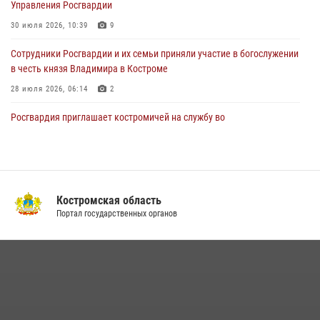
Управления Росгвардии
Костромичи активно используют портал «Единых государственных
услуг» для получения услуг по линии Росгвардии
30 июля 2026, 10:39
9
29 июля 2026, 06:26
1
Cотрудники Росгвардии и их семьи приняли участие в богослужении
в честь князя Владимира в Костроме
28 июля 2026, 06:14
2
Росгвардия приглашает костромичей на службу во
вневедомственную охрану
14 июля 2026, 07:40
Акция "Каникулы с Росгвардией" продолжается в Костромской
области
Костромская область
Портал государственных органов
08 июля 2026, 07:12
15
13 правонарушений пресекли сотрудники вневедомственной
охраны Росгвардии за последнюю неделю в Костроме
14 июля 2026, 06:44
Приглашаем молодежь Костромской области получить образование