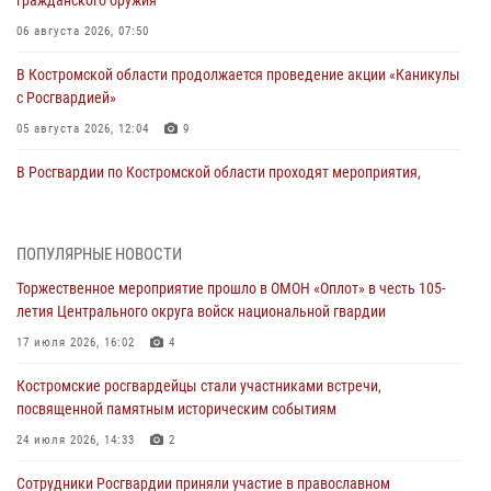
гражданского оружия
06 августа 2026, 07:50
В Костромской области продолжается проведение акции «Каникулы
с Росгвардией»
05 августа 2026, 12:04
9
В Росгвардии по Костромской области проходят мероприятия,
посвященные 108-й годовщине со дня рождения генерала армии
Ивана Кирилловича Яковлева
04 августа 2026, 11:35
ПОПУЛЯРНЫЕ НОВОСТИ
Торжественное мероприятие прошло в ОМОН «Оплот» в честь 105-
Состоялась рабочая встреча директора Росгвардии Героя России
летия Центрального округа войск национальной гвардии
генерала армии Виктора Золотова с заместителем полномочного
представителя Президента Российской Федерации в Северо-
17 июля 2026, 16:02
4
Кавказском федеральном округе Виталием Кузнецовым
Костромские росгвардейцы стали участниками встречи,
31 июля 2026, 07:08
4
посвященной памятным историческим событиям
Росгвардейцы знакомят костромичей со службой в ведомстве
24 июля 2026, 14:33
2
31 июля 2026, 06:48
1
Сотрудники Росгвардии приняли участие в православном