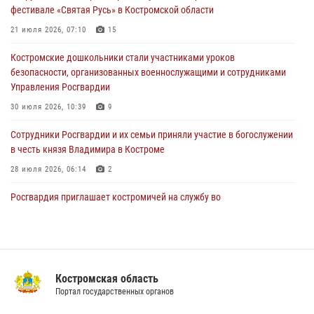
фестивале «Святая Русь» в Костромской области
Костромские дошкольники стали участниками уроков
безопасности, организованных военнослужащими и сотрудниками
21 июля 2026, 07:10
15
Управления Росгвардии
Костромские дошкольники стали участниками уроков
30 июля 2026, 10:39
9
безопасности, организованных военнослужащими и сотрудниками
Управления Росгвардии
Костромичи активно используют портал «Единых государственных
услуг» для получения услуг по линии Росгвардии
30 июля 2026, 10:39
9
29 июля 2026, 06:26
1
Cотрудники Росгвардии и их семьи приняли участие в богослужении
в честь князя Владимира в Костроме
28 июля 2026, 06:14
2
Росгвардия приглашает костромичей на службу во
вневедомственную охрану
14 июля 2026, 07:40
Акция "Каникулы с Росгвардией" продолжается в Костромской
области
Костромская область
Портал государственных органов
08 июля 2026, 07:12
15