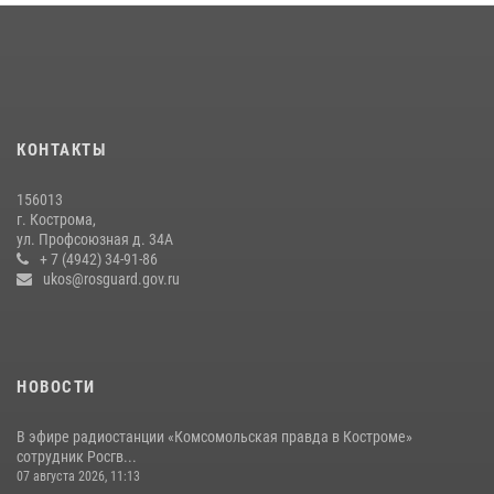
13 правонарушений пресекли сотрудники вневедомственной
охраны Росгвардии за последнюю неделю в Костроме
14 июля 2026, 06:44
Приглашаем молодежь Костромской области получить образование
в ВУЗах Росгвардии
КОНТАКТЫ
09 июля 2026, 05:58
156013
В Росгвардии по Костромской области проходят мероприятия,
г. Кострома,
посвященные 108-й годовщине со дня рождения генерала армии
ул. Профсоюзная д. 34А
Ивана Кирилловича Яковлева
+ 7 (4942) 34-91-86
ukos@rosguard.gov.ru
04 августа 2026, 11:35
НОВОСТИ
В эфире радиостанции «Комсомольская правда в Костроме»
сотрудник Росгв...
07 августа 2026, 11:13