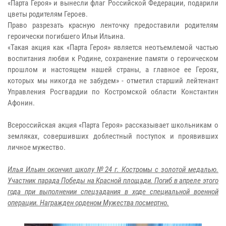
«Парта Героя» и вынесли флаг Российской Федерации, подарили
цветы родителям Героев.
Право разрезать красную ленточку предоставили родителям
героически погибшего Ильи Ильина.
«Такая акция как «Парта Героя» является неотъемлемой частью
воспитания любви к Родине, сохранение памяти о героическом
прошлом и настоящем нашей страны, а главное ее Героях,
которых мы никогда не забудем» - отметил старший лейтенант
Управления Росгвардии по Костромской области Константин
Афонин.
Всероссийская акция «Парта Героя» рассказывает школьникам о
земляках, совершивших доблестный поступок и проявивших
личное мужество.
Илья Ильин окончил школу №24 г. Костромы с золотой медалью.
Участник парада Победы на Красной площади. Погиб в апреле этого
года при выполнении спецзадания в ходе специальной военной
операции. Награжден орденом Мужества посмертно.