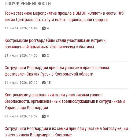
04 августа 2026, 11:35
ПОПУЛЯРНЫЕ НОВОСТИ
Торжественное мероприятие прошло в ОМОН «Оплот» в честь 105-
Состоялась рабочая встреча директора Росгвардии Героя России
летия Центрального округа войск национальной гвардии
генерала армии Виктора Золотова с заместителем полномочного
представителя Президента Российской Федерации в Северо-
17 июля 2026, 16:02
4
Кавказском федеральном округе Виталием Кузнецовым
Костромские росгвардейцы стали участниками встречи,
31 июля 2026, 07:08
4
посвященной памятным историческим событиям
Росгвардейцы знакомят костромичей со службой в ведомстве
24 июля 2026, 14:33
2
31 июля 2026, 06:48
1
Сотрудники Росгвардии приняли участие в православном
фестивале «Святая Русь» в Костромской области
Костромские дошкольники стали участниками уроков
безопасности, организованных военнослужащими и сотрудниками
21 июля 2026, 07:10
15
Управления Росгвардии
Костромские дошкольники стали участниками уроков
30 июля 2026, 10:39
9
безопасности, организованных военнослужащими и сотрудниками
Управления Росгвардии
Костромичи активно используют портал «Единых государственных
услуг» для получения услуг по линии Росгвардии
30 июля 2026, 10:39
9
29 июля 2026, 06:26
1
Cотрудники Росгвардии и их семьи приняли участие в богослужении
в честь князя Владимира в Костроме