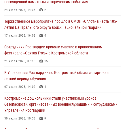
посвященной памятным историческим событиям
Cотрудники Росгвардии и их семьи приняли участие в богослужении
в честь князя Владимира в Костроме
24 июля 2026, 14:33
2
28 июля 2026, 06:14
2
Торжественное мероприятие прошло в ОМОН «Оплот» в честь 105-
летия Центрального округа войск национальной гвардии
Более пятидесяти поступивших сигналов отработали костромские
росгвардейцы за прошедшую неделю
17 июля 2026, 16:02
4
27 июля 2026, 09:53
Сотрудники Росгвардии приняли участие в православном
фестивале «Святая Русь» в Костромской области
«Росгвардия. Вехи истории»: послевоенный опыт войск
правопорядка за пределами СССР (видео)
21 июля 2026, 07:10
15
27 июля 2026, 07:11
В Управлении Росгвардии по Костромской области стартовал
летний период обучения
Костромские росгвардейцы стали участниками встречи,
посвященной памятным историческим событиям
07 июля 2026, 14:02
4
24 июля 2026, 14:33
2
Костромские дошкольники стали участниками уроков
безопасности, организованных военнослужащими и сотрудниками
Управления Росгвардии
30 июля 2026, 10:39
9