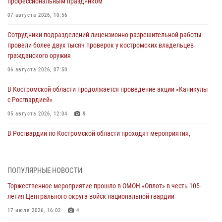
профессиональным праздником
07 августа 2026, 10:56
Сотрудники подразделений лицензионно-разрешительной работы
провели более двух тысяч проверок у костромских владельцев
гражданского оружия
06 августа 2026, 07:50
В Костромской области продолжается проведение акции «Каникулы
с Росгвардией»
05 августа 2026, 12:04
9
В Росгвардии по Костромской области проходят мероприятия,
посвященные 108-й годовщине со дня рождения генерала армии
Ивана Кирилловича Яковлева
04 августа 2026, 11:35
ПОПУЛЯРНЫЕ НОВОСТИ
Торжественное мероприятие прошло в ОМОН «Оплот» в честь 105-
Состоялась рабочая встреча директора Росгвардии Героя России
летия Центрального округа войск национальной гвардии
генерала армии Виктора Золотова с заместителем полномочного
представителя Президента Российской Федерации в Северо-
17 июля 2026, 16:02
4
Кавказском федеральном округе Виталием Кузнецовым