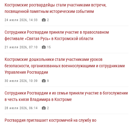
Костромские росгвардейцы стали участниками встречи,
31 июля 2026, 07:08
4
посвященной памятным историческим событиям
Росгвардейцы знакомят костромичей со службой в ведомстве
24 июля 2026, 14:33
2
31 июля 2026, 06:48
1
Сотрудники Росгвардии приняли участие в православном
фестивале «Святая Русь» в Костромской области
Костромские дошкольники стали участниками уроков
безопасности, организованных военнослужащими и сотрудниками
21 июля 2026, 07:10
15
Управления Росгвардии
Костромские дошкольники стали участниками уроков
30 июля 2026, 10:39
9
безопасности, организованных военнослужащими и сотрудниками
Управления Росгвардии
Костромичи активно используют портал «Единых государственных
услуг» для получения услуг по линии Росгвардии
30 июля 2026, 10:39
9
29 июля 2026, 06:26
1
Cотрудники Росгвардии и их семьи приняли участие в богослужении
в честь князя Владимира в Костроме
28 июля 2026, 06:14
2
Росгвардия приглашает костромичей на службу во
вневедомственную охрану
14 июля 2026, 07:40