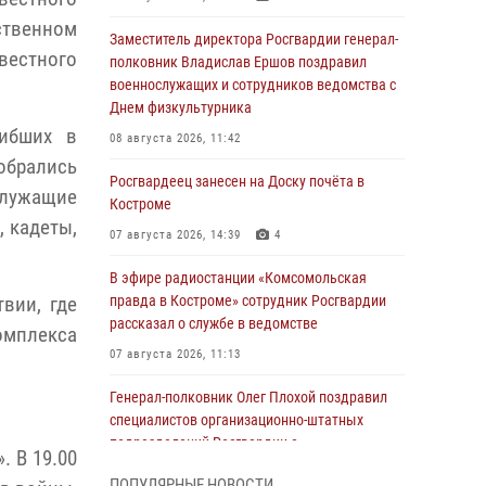
твенном
Заместитель директора Росгвардии генерал-
вестного
полковник Владислав Ершов поздравил
военнослужащих и сотрудников ведомства с
Днем физкультурника
гибших в
08 августа 2026, 11:42
собрались
Росгвардеец занесен на Доску почёта в
служащие
Костроме
 кадеты,
07 августа 2026, 14:39
4
В эфире радиостанции «Комсомольская
правда в Костроме» сотрудник Росгвардии
вии, где
рассказал о службе в ведомстве
омплекса
07 августа 2026, 11:13
Генерал-полковник Олег Плохой поздравил
специалистов организационно-штатных
подразделений Росгвардии с
 В 19.00
профессиональным праздником
ПОПУЛЯРНЫЕ НОВОСТИ