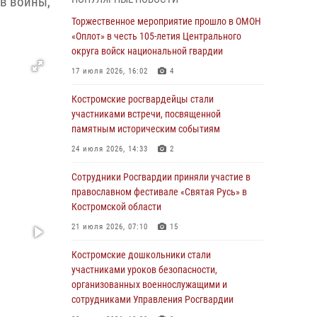
ев войны,
07 августа 2026, 10:56
Торжественное мероприятие прошло в ОМОН
Сотрудники подразделений лицензионно-
«Оплот» в честь 105-летия Центрального
разрешительной работы провели более двух
округа войск национальной гвардии
тысяч проверок у костромских владельцев
17 июля 2026, 16:02
4
гражданского оружия
Костромские росгвардейцы стали
06 августа 2026, 07:50
участниками встречи, посвященной
В Костромской области продолжается
памятным историческим событиям
проведение акции «Каникулы с Росгвардией»
24 июля 2026, 14:33
2
05 августа 2026, 12:04
9
Сотрудники Росгвардии приняли участие в
В Росгвардии по Костромской области
православном фестивале «Святая Русь» в
проходят мероприятия, посвященные 108-й
Костромской области
годовщине со дня рождения генерала армии
21 июля 2026, 07:10
15
Ивана Кирилловича Яковлева
Костромские дошкольники стали
04 августа 2026, 11:35
участниками уроков безопасности,
Состоялась рабочая встреча директора
организованных военнослужащими и
Росгвардии Героя России генерала армии
сотрудниками Управления Росгвардии
Виктора Золотова с заместителем