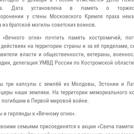
та. Дата установлена в память о торжес
хоронении у стены Московского Кремля праха неиз
 из братской могилы советских воинов.
 «Вечного огня» почтить память костромичей, по
 действиях на территории страны и за её пределами, 
авители власти и общественности, ветераны, военно
рдии, делегация УМВД России по Костромской области,
 три капсулы с землёй из Молдовы, Эстонии и Лат
ицеры наши земляки. На территории мемориального к
 погибшим в Первой мировой войне.
ы и гирлянды к «Вечному огню».
воими семьями присоединятся к акции «Свеча памяти».