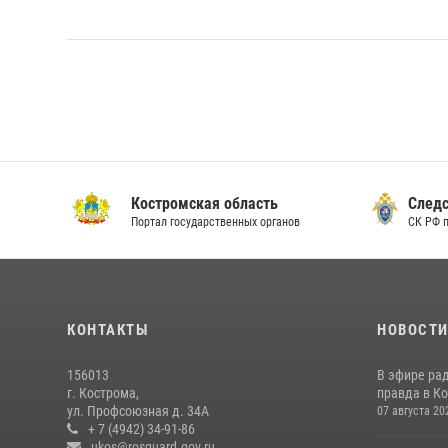
Костромская область
Следс
Портал государственных органов
СК РФ 
КОНТАКТЫ
НОВОСТ
156013
В эфире ра
г. Кострома,
правда в Ко
ул. Профсоюзная д. 34А
07 августа 20
+ 7 (4942) 34-91-86
ukos@rosguard.gov.ru