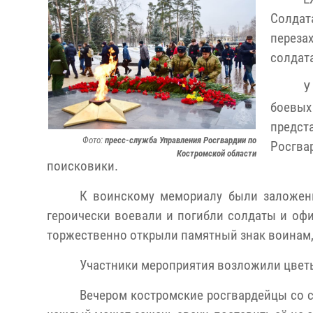
Солда
переза
солдата
У
боевых
предст
Фото:
пресс-служба Управления Росгвардии по
Росгва
Костромской области
поисковики.
К воинскому мемориалу были заложены
героически воевали и погибли солдаты и оф
торжественно открыли памятный знак воинам,
Участники мероприятия возложили цвет
Вечером костромские росгвардейцы со с