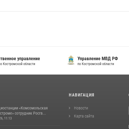
твенное управление
Управление МВД РФ
по Костромской области
по Костромской области
И
НАВИГАЦИЯ
диостанции «Комсомольская
Новости
строме» сотрудник Росгв...
Карта сайта
26, 11:13