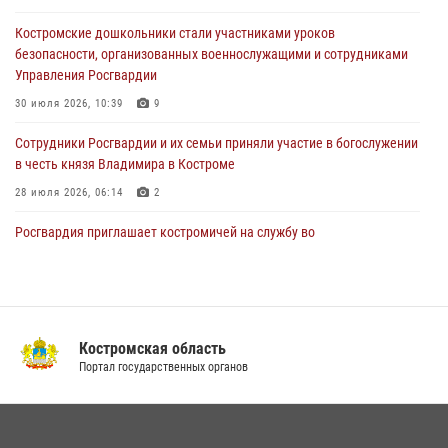
представителя Президента Российской Федерации в Северо-
Кавказском федеральном округе Виталием Кузнецовым
Костромские дошкольники стали участниками уроков
безопасности, организованных военнослужащими и сотрудниками
31 июля 2026, 07:08
4
Управления Росгвардии
Росгвардейцы знакомят костромичей со службой в ведомстве
30 июля 2026, 10:39
9
31 июля 2026, 06:48
1
Cотрудники Росгвардии и их семьи приняли участие в богослужении
в честь князя Владимира в Костроме
28 июля 2026, 06:14
2
Росгвардия приглашает костромичей на службу во
вневедомственную охрану
14 июля 2026, 07:40
13 правонарушений пресекли сотрудники вневедомственной
охраны Росгвардии за последнюю неделю в Костроме
Костромская область
Портал государственных органов
14 июля 2026, 06:44
В Росгвардии по Костромской области проходят мероприятия,
посвященные 108-й годовщине со дня рождения генерала армии