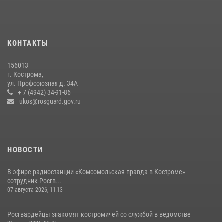
Ивана Кирилловича Яковлева
04 августа 2026, 11:35
Приглашаем молодежь Костромской области получить образование
КОНТАКТЫ
в ВУЗах Росгвардии
09 июля 2026, 05:58
156013
г. Кострома,
Росгвардейцы знакомят костромичей со службой в ведомстве
ул. Профсоюзная д. 34А
+ 7 (4942) 34-91-86
31 июля 2026, 06:48
1
ukos@rosguard.gov.ru
НОВОСТИ
В эфире радиостанции «Комсомольская правда в Костроме»
сотрудник Росгв...
07 августа 2026, 11:13
Росгвардейцы знакомят костромичей со службой в ведомстве