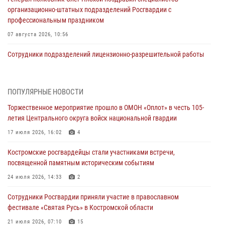
организационно-штатных подразделений Росгвардии с
профессиональным праздником
07 августа 2026, 10:56
Сотрудники подразделений лицензионно-разрешительной работы
провели более двух тысяч проверок у костромских владельцев
гражданского оружия
06 августа 2026, 07:50
ПОПУЛЯРНЫЕ НОВОСТИ
Торжественное мероприятие прошло в ОМОН «Оплот» в честь 105-
В Костромской области продолжается проведение акции «Каникулы
летия Центрального округа войск национальной гвардии
с Росгвардией»
17 июля 2026, 16:02
4
05 августа 2026, 12:04
9
Костромские росгвардейцы стали участниками встречи,
В Росгвардии по Костромской области проходят мероприятия,
посвященной памятным историческим событиям
посвященные 108-й годовщине со дня рождения генерала армии
Ивана Кирилловича Яковлева
24 июля 2026, 14:33
2
04 августа 2026, 11:35
Сотрудники Росгвардии приняли участие в православном
фестивале «Святая Русь» в Костромской области
Состоялась рабочая встреча директора Росгвардии Героя России
генерала армии Виктора Золотова с заместителем полномочного
21 июля 2026, 07:10
15