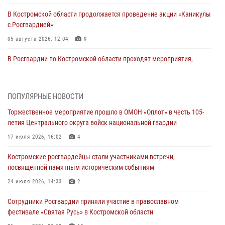
В Костромской области продолжается проведение акции «Каникулы
с Росгвардией»
05 августа 2026, 12:04
9
В Росгвардии по Костромской области проходят мероприятия,
посвященные 108-й годовщине со дня рождения генерала армии
Ивана Кирилловича Яковлева
04 августа 2026, 11:35
ПОПУЛЯРНЫЕ НОВОСТИ
Торжественное мероприятие прошло в ОМОН «Оплот» в честь 105-
Состоялась рабочая встреча директора Росгвардии Героя России
летия Центрального округа войск национальной гвардии
генерала армии Виктора Золотова с заместителем полномочного
представителя Президента Российской Федерации в Северо-
17 июля 2026, 16:02
4
Кавказском федеральном округе Виталием Кузнецовым
Костромские росгвардейцы стали участниками встречи,
31 июля 2026, 07:08
4
посвященной памятным историческим событиям
Росгвардейцы знакомят костромичей со службой в ведомстве
24 июля 2026, 14:33
2
31 июля 2026, 06:48
1
Сотрудники Росгвардии приняли участие в православном
фестивале «Святая Русь» в Костромской области
Костромские дошкольники стали участниками уроков
безопасности, организованных военнослужащими и сотрудниками