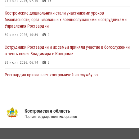
21 июля 2026, 07:10
15
Управления Росгвардии
Костромские дошкольники стали участниками уроков
30 июля 2026, 10:39
9
безопасности, организованных военнослужащими и сотрудниками
Управления Росгвардии
Костромичи активно используют портал «Единых государственных
услуг» для получения услуг по линии Росгвардии
30 июля 2026, 10:39
9
29 июля 2026, 06:26
1
Cотрудники Росгвардии и их семьи приняли участие в богослужении
в честь князя Владимира в Костроме
28 июля 2026, 06:14
2
Росгвардия приглашает костромичей на службу во
вневедомственную охрану
14 июля 2026, 07:40
В Росгвардии по Костромской области проходят мероприятия,
посвященные 108-й годовщине со дня рождения генерала армии
Костромская область
Ивана Кирилловича Яковлева
Портал государственных органов
04 августа 2026, 11:35
13 правонарушений пресекли сотрудники вневедомственной