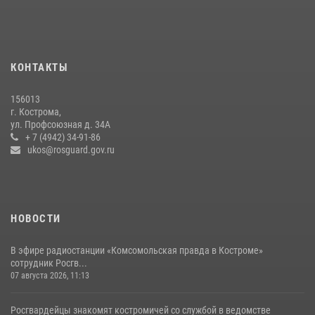
охраны Росгвардии за последнюю неделю в Костроме
14 июля 2026, 06:44
Приглашаем молодежь Костромской области получить образование
КОНТАКТЫ
в ВУЗах Росгвардии
09 июля 2026, 05:58
156013
г. Кострома,
Более пятидесяти поступивших сигналов отработали костромские
ул. Профсоюзная д. 34А
росгвардейцы за прошедшую неделю
+ 7 (4942) 34-91-86
ukos@rosguard.gov.ru
27 июля 2026, 09:53
НОВОСТИ
В эфире радиостанции «Комсомольская правда в Костроме»
сотрудник Росгв...
07 августа 2026, 11:13
Росгвардейцы знакомят костромичей со службой в ведомстве