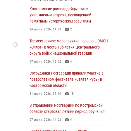
Росгвардейцы знакомят костромичей со
службой в ведомстве
Костромские росгвардейцы стали
участниками встречи, посвященной
31 июля 2026, 06:48
1
памятным историческим событиям
Костромские дошкольники стали
24 июля 2026, 14:33
2
участниками уроков безопасности,
организованных военнослужащими и
Торжественное мероприятие прошло в ОМОН
сотрудниками Управления Росгвардии
«Оплот» в честь 105-летия Центрального
округа войск национальной гвардии
30 июля 2026, 10:39
9
17 июля 2026, 16:02
4
Костромичи активно используют портал
«Единых государственных услуг» для
Сотрудники Росгвардии приняли участие в
получения услуг по линии Росгвардии
православном фестивале «Святая Русь» в
Костромской области
29 июля 2026, 06:26
1
21 июля 2026, 07:10
15
Cотрудники Росгвардии и их семьи приняли
участие в богослужении в честь князя
В Управлении Росгвардии по Костромской
Владимира в Костроме
области стартовал летний период обучения
28 июля 2026, 06:14
2
07 июля 2026, 14:02
4
Более пятидесяти поступивших сигналов