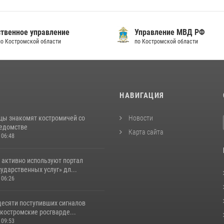
твенное управление
Управление МВД РФ
по Костромской области
по Костромской области
И
НАВИГАЦИЯ
цы знакомят костромичей со
Новости
ведомстве
Карта сайта
 06:48
 активно используют портал
ударственных услуг» дл...
 06:26
десяти поступивших сигналов
костромские росгварде...
 09:53