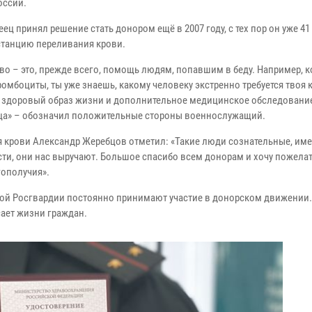
оссии.
ец принял решение стать донором ещё в 2007 году, с тех пор он уже 41
станцию переливания крови.
во – это, прежде всего, помощь людям, попавшим в беду. Например, к
омбоциты, ты уже знаешь, какому человеку экстренно требуется твоя 
о здоровый образ жизни и дополнительное медицинское обследовани
ца» – обозначил положительные стороны военнослужащий.
 крови Александр Жеребцов отметил: «Такие люди сознательные, им
ти, они нас выручают. Большое спасибо всем донорам и хочу пожелат
гополучия».
ной Росгвардии постоянно принимают участие в донорском движении.
сает жизни граждан.