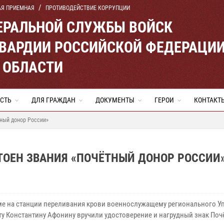
АЯ ПРИЕМНАЯ
ПРОТИВОДЕЙСТВИЕ КОРРУПЦИИ
ЕРАЛЬНОЙ СЛУЖБЫ ВОЙСК
ВАРДИИ РОССИЙСКОЙ ФЕДЕРАЦИ
 ОБЛАСТИ
СТЬ
ДЛЯ ГРАЖДАН
ДОКУМЕНТЫ
ГЕРОИ
КОНТАКТ
тный донор России»
ТОЕН ЗВАНИЯ «ПОЧЁТНЫЙ ДОНОР РОССИИ
ме на станции переливания крови военнослужащему регионального У
ту Константину Афонину вручили удостоверение и нагрудный знак Поч