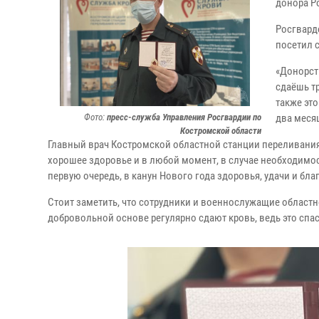
донора Р
Росгварде
посетил 
«Донорст
сдаёшь тр
также эт
Фото:
пресс-служба Управления Росгвардии по
два меся
Костромской области
Главный врач Костромской областной станции переливания
хорошее здоровье и в любой момент, в случае необходимос
первую очередь, в канун Нового года здоровья, удачи и бла
Стоит заметить, что сотрудники и военнослужащие област
добровольной основе регулярно сдают кровь, ведь это спа