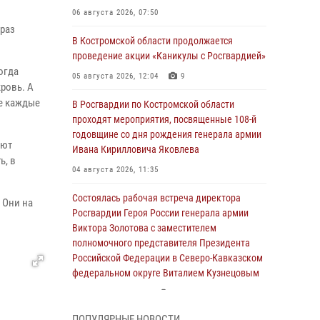
06 августа 2026, 07:50
 раз
В Костромской области продолжается
проведение акции «Каникулы с Росгвардией»
огда
05 августа 2026, 12:04
9
кровь. А
е каждые
В Росгвардии по Костромской области
проходят мероприятия, посвященные 108-й
годовщине со дня рождения генерала армии
еют
Ивана Кирилловича Яковлева
ь, в
04 августа 2026, 11:35
Состоялась рабочая встреча директора
 Они на
Росгвардии Героя России генерала армии
Виктора Золотова с заместителем
полномочного представителя Президента
Российской Федерации в Северо-Кавказском
федеральном округе Виталием Кузнецовым
31 июля 2026, 07:08
4
ПОПУЛЯРНЫЕ НОВОСТИ