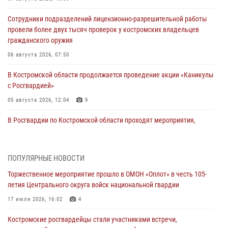
Сотрудники подразделений лицензионно-разрешительной работы
провели более двух тысяч проверок у костромских владельцев
гражданского оружия
06 августа 2026, 07:50
В Костромской области продолжается проведение акции «Каникулы
с Росгвардией»
05 августа 2026, 12:04
9
В Росгвардии по Костромской области проходят мероприятия,
посвященные 108-й годовщине со дня рождения генерала армии
Ивана Кирилловича Яковлева
04 августа 2026, 11:35
ПОПУЛЯРНЫЕ НОВОСТИ
Торжественное мероприятие прошло в ОМОН «Оплот» в честь 105-
Состоялась рабочая встреча директора Росгвардии Героя России
летия Центрального округа войск национальной гвардии
генерала армии Виктора Золотова с заместителем полномочного
представителя Президента Российской Федерации в Северо-
17 июля 2026, 16:02
4
Кавказском федеральном округе Виталием Кузнецовым
Костромские росгвардейцы стали участниками встречи,
31 июля 2026, 07:08
4