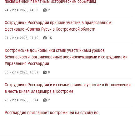
посвященной памятным историческим событиям
Росгвардейцы знакомят костромичей со службой в ведомстве
24 июля 2026, 14:33
2
31 июля 2026, 06:48
1
Сотрудники Росгвардии приняли участие в православном
фестивале «Святая Русь» в Костромской области
Костромские дошкольники стали участниками уроков
безопасности, организованных военнослужащими и сотрудниками
21 июля 2026, 07:10
15
Управления Росгвардии
Костромские дошкольники стали участниками уроков
30 июля 2026, 10:39
9
безопасности, организованных военнослужащими и сотрудниками
Управления Росгвардии
Костромичи активно используют портал «Единых государственных
услуг» для получения услуг по линии Росгвардии
30 июля 2026, 10:39
9
29 июля 2026, 06:26
1
Cотрудники Росгвардии и их семьи приняли участие в богослужении
в честь князя Владимира в Костроме
28 июля 2026, 06:14
2
Росгвардия приглашает костромичей на службу во
вневедомственную охрану
14 июля 2026, 07:40