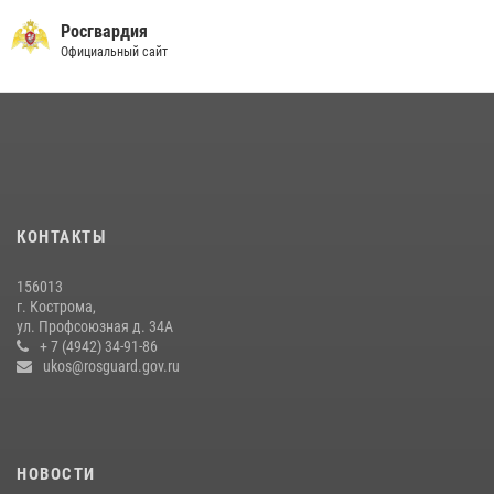
Акция "Каникулы с Росгвардией" продолжается в Костромской
области
Росгвардия
Официальный сайт
08 июля 2026, 07:12
15
Приглашаем молодежь Костромской области получить образование
в ВУЗах Росгвардии
09 июля 2026, 05:58
13 правонарушений пресекли сотрудники вневедомственной
охраны Росгвардии за последнюю неделю в Костроме
КОНТАКТЫ
14 июля 2026, 06:44
156013
В Росгвардии по Костромской области проходят мероприятия,
г. Кострома,
посвященные 108-й годовщине со дня рождения генерала армии
ул. Профсоюзная д. 34А
Ивана Кирилловича Яковлева
+ 7 (4942) 34-91-86
ukos@rosguard.gov.ru
04 августа 2026, 11:35
НОВОСТИ