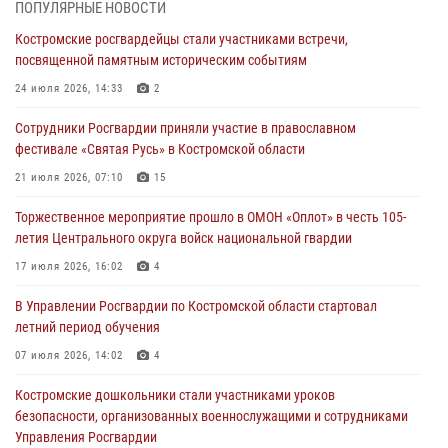
ПОПУЛЯРНЫЕ НОВОСТИ
29 июля 2026, 06:26
1
Костромские росгвардейцы стали участниками встречи,
посвященной памятным историческим событиям
Cотрудники Росгвардии и их семьи приняли участие в богослужении
в честь князя Владимира в Костроме
24 июля 2026, 14:33
2
28 июля 2026, 06:14
2
Сотрудники Росгвардии приняли участие в православном
фестивале «Святая Русь» в Костромской области
Более пятидесяти поступивших сигналов отработали костромские
росгвардейцы за прошедшую неделю
21 июля 2026, 07:10
15
27 июля 2026, 09:53
Торжественное мероприятие прошло в ОМОН «Оплот» в честь 105-
летия Центрального округа войск национальной гвардии
«Росгвардия. Вехи истории»: послевоенный опыт войск
правопорядка за пределами СССР (видео)
17 июля 2026, 16:02
4
27 июля 2026, 07:11
В Управлении Росгвардии по Костромской области стартовал
летний период обучения
Костромские росгвардейцы стали участниками встречи,
посвященной памятным историческим событиям
07 июля 2026, 14:02
4
24 июля 2026, 14:33
2
Костромские дошкольники стали участниками уроков
безопасности, организованных военнослужащими и сотрудниками
Управления Росгвардии