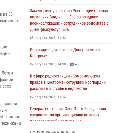
Заместитель директора Росгвардии генерал-
 из 55
полковник Владислав Ершов поздравил
 чемпионат
военнослужащих и сотрудников ведомства с
Днем физкультурника
08 августа 2026, 11:42
ации
Росгвардеец занесен на Доску почёта в
рации
Костроме
07 августа 2026, 14:39
4
. Летом
В эфире радиостанции «Комсомольская
ифровой
правда в Костроме» сотрудник Росгвардии
о всех
рассказал о службе в ведомстве
07 августа 2026, 11:13
но прошли
Генерал-полковник Олег Плохой поздравил
нный
специалистов организационно-штатных
, «Правовое
подразделений Росгвардии с
 техника» и
профессиональным праздником
ПОПУЛЯРНЫЕ НОВОСТИ