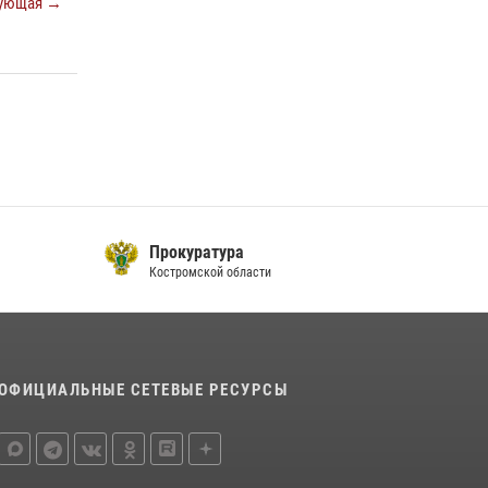
ующая →
Приглашаем молодежь Костромской области
получить образование в ВУЗах Росгвардии
09 июля 2026, 05:58
Росгвардейцы знакомят костромичей со
службой в ведомстве
31 июля 2026, 06:48
1
Прокуратура
Костромской области
ОФИЦИАЛЬНЫЕ СЕТЕВЫЕ РЕСУРСЫ