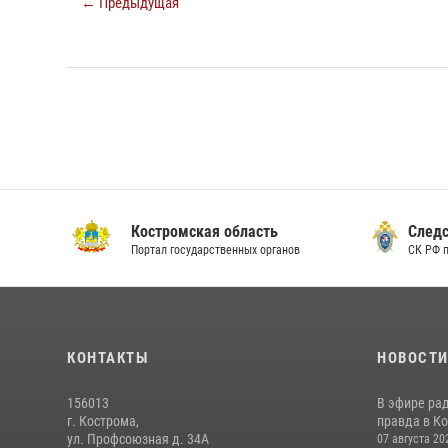
← Предыдущая
Костромская область
Следс
Портал государственных органов
СК РФ 
КОНТАКТЫ
НОВОСТ
156013
В эфире ра
г. Кострома,
правда в Ко
ул. Профсоюзная д. 34А
07 августа 20