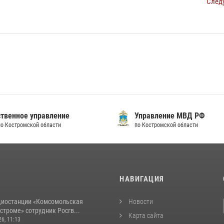
След
твенное управление
Управление МВД РФ
по Костромской области
по Костромской области
И
НАВИГАЦИЯ
диостанции «Комсомольская
Новости
строме» сотрудник Росгв...
Карта сайта
26, 11:13