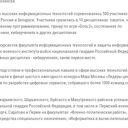
моленске.
х высоких информационных технологий соревновались 500 участников
 России и Беларуси. Участники сразились в 10 дисциплинах: хакатон,
вному программированию, турнир по игре «Dota 2», состязаниях по
хнике, киберучениях и других дисциплинах.
курсантов факультета информационных технологий и защиты информ
о военного института войск национальной гвардии Российской Феде
вных дисциплин - киберучениях, заняв первое место.
подготовки и профессиональные навыки в сфере высоких технологий
вышли в финал шестого ежегодного конкурса Мэра Москвы «Лидеры ц
в по разработке цифровых сервисов, собравшего более 1000 команд с
Макарьевского, Шарьинского, Буйского и Манутровкого районов успеш
альной гвардии Российской Федерации, в том числе и Пермский вое
рге, Саратове и Перми на факультетах: «Военно-политическая работа»
средства специального назначения», «Информатика и вычислительная