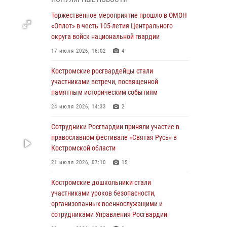
07 августа 2026, 10:56
Торжественное мероприятие прошло в ОМОН
Сотрудники подразделений лицензионно-
«Оплот» в честь 105-летия Центрального
разрешительной работы провели более двух
округа войск национальной гвардии
тысяч проверок у костромских владельцев
17 июля 2026, 16:02
4
гражданского оружия
Костромские росгвардейцы стали
06 августа 2026, 07:50
участниками встречи, посвященной
В Костромской области продолжается
памятным историческим событиям
проведение акции «Каникулы с Росгвардией»
24 июля 2026, 14:33
2
05 августа 2026, 12:04
9
Сотрудники Росгвардии приняли участие в
В Росгвардии по Костромской области
православном фестивале «Святая Русь» в
проходят мероприятия, посвященные 108-й
Костромской области
годовщине со дня рождения генерала армии
21 июля 2026, 07:10
15
Ивана Кирилловича Яковлева
Костромские дошкольники стали
04 августа 2026, 11:35
участниками уроков безопасности,
Состоялась рабочая встреча директора
организованных военнослужащими и
Росгвардии Героя России генерала армии
сотрудниками Управления Росгвардии
Виктора Золотова с заместителем