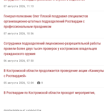
07 августа 2026, 11:13
Генерал-полковник Олег Плохой поздравил специалистов
организационно-штатных подразделений Росгвардии с
профессиональным праздником
07 августа 2026, 10:56
Сотрудники подразделений лицензионно-разрешительной работы
провели более двух тысяч проверок у костромских владельцев
гражданского оружия
06 августа 2026, 07:50
В Костромской области продолжается проведение акции «Каникулы
с Росгвардией»
05 августа 2026, 12:04
9
В Росгвардии по Костромской области проходят мероприятия,
посвященные 108-й годовщине со дня рождения генерала армии
Ивана Кирилловича Яковлева
04 августа 2026, 11:35