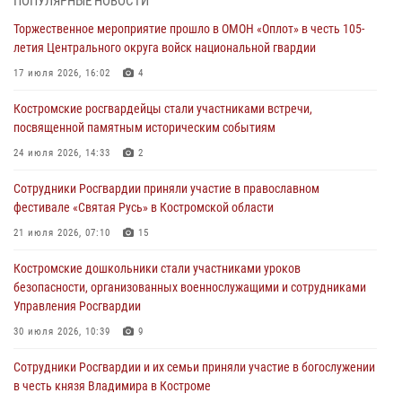
ПОПУЛЯРНЫЕ НОВОСТИ
Торжественное мероприятие прошло в ОМОН «Оплот» в честь 105-
Состоялась рабочая встреча директора Росгвардии Героя России
летия Центрального округа войск национальной гвардии
генерала армии Виктора Золотова с заместителем полномочного
представителя Президента Российской Федерации в Северо-
17 июля 2026, 16:02
4
Кавказском федеральном округе Виталием Кузнецовым
Костромские росгвардейцы стали участниками встречи,
31 июля 2026, 07:08
4
посвященной памятным историческим событиям
Росгвардейцы знакомят костромичей со службой в ведомстве
24 июля 2026, 14:33
2
31 июля 2026, 06:48
1
Сотрудники Росгвардии приняли участие в православном
фестивале «Святая Русь» в Костромской области
Костромские дошкольники стали участниками уроков
безопасности, организованных военнослужащими и сотрудниками
21 июля 2026, 07:10
15
Управления Росгвардии
Костромские дошкольники стали участниками уроков
30 июля 2026, 10:39
9
безопасности, организованных военнослужащими и сотрудниками
Управления Росгвардии
Костромичи активно используют портал «Единых государственных
услуг» для получения услуг по линии Росгвардии
30 июля 2026, 10:39
9
29 июля 2026, 06:26
1
Cотрудники Росгвардии и их семьи приняли участие в богослужении
в честь князя Владимира в Костроме