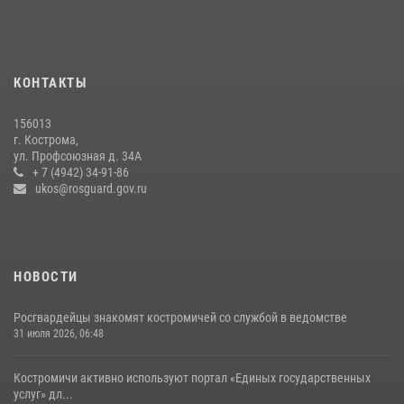
08 июля 2026, 07:12
15
13 правонарушений пресекли сотрудники вневедомственной
охраны Росгвардии за последнюю неделю в Костроме
КОНТАКТЫ
14 июля 2026, 06:44
156013
Приглашаем молодежь Костромской области получить образование
г. Кострома,
в ВУЗах Росгвардии
ул. Профсоюзная д. 34А
+ 7 (4942) 34-91-86
09 июля 2026, 05:58
ukos@rosguard.gov.ru
НОВОСТИ
Росгвардейцы знакомят костромичей со службой в ведомстве
31 июля 2026, 06:48
Костромичи активно используют портал «Единых государственных
услуг» дл...