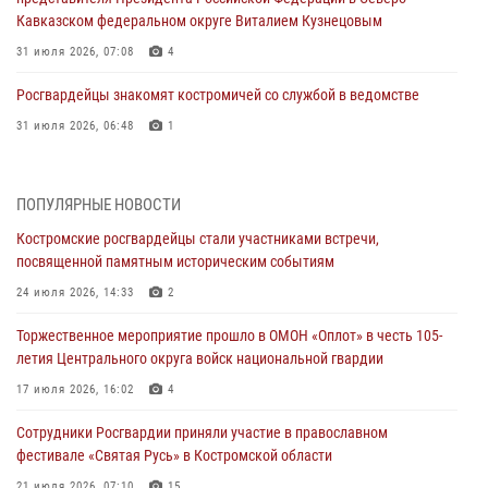
Кавказском федеральном округе Виталием Кузнецовым
31 июля 2026, 07:08
4
Росгвардейцы знакомят костромичей со службой в ведомстве
31 июля 2026, 06:48
1
Костромские дошкольники стали участниками уроков
безопасности, организованных военнослужащими и сотрудниками
ПОПУЛЯРНЫЕ НОВОСТИ
Управления Росгвардии
Костромские росгвардейцы стали участниками встречи,
30 июля 2026, 10:39
9
посвященной памятным историческим событиям
Костромичи активно используют портал «Единых государственных
24 июля 2026, 14:33
2
услуг» для получения услуг по линии Росгвардии
Торжественное мероприятие прошло в ОМОН «Оплот» в честь 105-
29 июля 2026, 06:26
1
летия Центрального округа войск национальной гвардии
Cотрудники Росгвардии и их семьи приняли участие в богослужении
17 июля 2026, 16:02
4
в честь князя Владимира в Костроме
Сотрудники Росгвардии приняли участие в православном
28 июля 2026, 06:14
2
фестивале «Святая Русь» в Костромской области
Более пятидесяти поступивших сигналов отработали костромские
21 июля 2026, 07:10
15