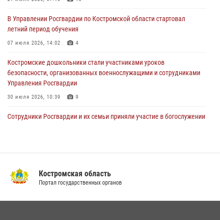
росгвардейцы за прошедшую неделю
В Управлении Росгвардии по Костромской области стартовал
27 июля 2026, 09:53
летний период обучения
«Росгвардия. Вехи истории»: послевоенный опыт войск
07 июля 2026, 14:02
4
правопорядка за пределами СССР (видео)
Костромские дошкольники стали участниками уроков
27 июля 2026, 07:11
безопасности, организованных военнослужащими и сотрудниками
Управления Росгвардии
30 июля 2026, 10:39
9
Cотрудники Росгвардии и их семьи приняли участие в богослужении
в честь князя Владимира в Костроме
28 июля 2026, 06:14
2
Росгвардия приглашает костромичей на службу во
вневедомственную охрану
Костромская область
Портал государственных органов
14 июля 2026, 07:40
Акция "Каникулы с Росгвардией" продолжается в Костромской
области