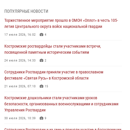
гражданского оружия
06 августа 2026, 07:50
ПОПУЛЯРНЫЕ НОВОСТИ
Торжественное мероприятие прошло в ОМОН «Оплот» в честь 105-
В Костромской области продолжается проведение акции «Каникулы
летия Центрального округа войск национальной гвардии
с Росгвардией»
17 июля 2026, 16:02
4
05 августа 2026, 12:04
9
Костромские росгвардейцы стали участниками встречи,
В Росгвардии по Костромской области проходят мероприятия,
посвященной памятным историческим событиям
посвященные 108-й годовщине со дня рождения генерала армии
Ивана Кирилловича Яковлева
24 июля 2026, 14:33
2
04 августа 2026, 11:35
Сотрудники Росгвардии приняли участие в православном
фестивале «Святая Русь» в Костромской области
Состоялась рабочая встреча директора Росгвардии Героя России
генерала армии Виктора Золотова с заместителем полномочного
21 июля 2026, 07:10
15
представителя Президента Российской Федерации в Северо-
Кавказском федеральном округе Виталием Кузнецовым
Костромские дошкольники стали участниками уроков
безопасности, организованных военнослужащими и сотрудниками
31 июля 2026, 07:08
4
Управления Росгвардии
Росгвардейцы знакомят костромичей со службой в ведомстве
30 июля 2026, 10:39
9
31 июля 2026, 06:48
1
Cотрудники Росгвардии и их семьи приняли участие в богослужении