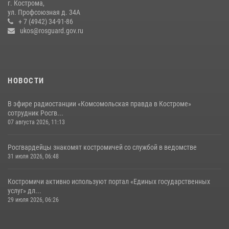
г. Кострома,
Росгвардейцы знакомят костромичей со службой в ведомстве
ул. Профсоюзная д. 34А
+ 7 (4942) 34-91-86
31 июля 2026, 06:48
1
ukos@rosguard.gov.ru
НОВОСТИ
В эфире радиостанции «Комсомольская правда в Костроме»
сотрудник Росгв...
07 августа 2026, 11:13
Росгвардейцы знакомят костромичей со службой в ведомстве
31 июля 2026, 06:48
Костромичи активно используют портал «Единых государственных
услуг» дл...
29 июля 2026, 06:26