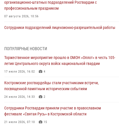
организационно-штатных подразделений Росгвардии с
профессиональным праздником
07 августа 2026, 10:56
Сотрудники подразделений лицензионно-разрешительной работы
провели более двух тысяч проверок у костромских владельцев
гражданского оружия
06 августа 2026, 07:50
ПОПУЛЯРНЫЕ НОВОСТИ
Торжественное мероприятие прошло в ОМОН «Оплот» в честь 105-
В Костромской области продолжается проведение акции «Каникулы
летия Центрального округа войск национальной гвардии
с Росгвардией»
17 июля 2026, 16:02
4
05 августа 2026, 12:04
9
Костромские росгвардейцы стали участниками встречи,
В Росгвардии по Костромской области проходят мероприятия,
посвященной памятным историческим событиям
посвященные 108-й годовщине со дня рождения генерала армии
Ивана Кирилловича Яковлева
24 июля 2026, 14:33
2
04 августа 2026, 11:35
Сотрудники Росгвардии приняли участие в православном
фестивале «Святая Русь» в Костромской области
Состоялась рабочая встреча директора Росгвардии Героя России
генерала армии Виктора Золотова с заместителем полномочного
21 июля 2026, 07:10
15
представителя Президента Российской Федерации в Северо-