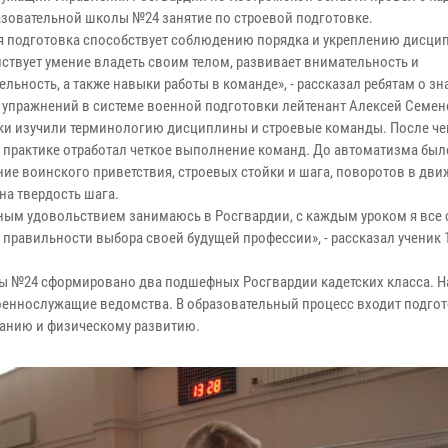
зовательной школы №24 занятие по строевой подготовке.
я подготовка способствует соблюдению порядка и укреплению дисци
ствует умение владеть своим телом, развивает внимательность и
льность, а также навыки работы в команде», - рассказал ребятам о з
 упражнений в системе военной подготовки лейтенант Алексей Семен
и изучили терминологию дисциплины и строевые команды. После че
а практике отработал четкое выполнение команд. До автоматизма бы
ие воинского приветствия, строевых стойки и шага, поворотов в дви
на твердость шага.
ным удовольствием занимаюсь в Росгвардии, с каждым уроком я все 
правильности выбора своей будущей профессии», - рассказал ученик 1
лы №24 сформировано два подшефных Росгвардии кадетских класса. Н
оеннослужащие ведомства. В образовательный процесс входит подгот
анию и физическому развитию.