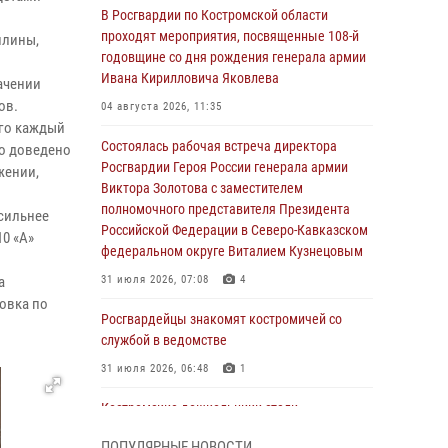
В Росгвардии по Костромской области
проходят мероприятия, посвященные 108-й
плины,
годовщине со дня рождения генерала армии
Ивана Кирилловича Яковлева
начении
ов.
04 августа 2026, 11:35
го каждый
Состоялась рабочая встреча директора
ло доведено
Росгвардии Героя России генерала армии
жении,
Виктора Золотова с заместителем
полномочного представителя Президента
сильнее
Российской Федерации в Северо-Кавказском
0 «А»
федеральном округе Виталием Кузнецовым
а
31 июля 2026, 07:08
4
овка по
Росгвардейцы знакомят костромичей со
службой в ведомстве
31 июля 2026, 06:48
1
Костромские дошкольники стали
участниками уроков безопасности,
ПОПУЛЯРНЫЕ НОВОСТИ