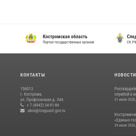
Костромская область
Следс
Портал государственных органов
СК РФ 
КОНТАКТЫ
НОВОСТ
156013
Росгвардей
г. Кострома,
службой в 
ул. Профсоюзная д. 34А
31 июля 2026,
+ 7 (4942) 34-91-86
ukos@rosguard.gov.ru
Костромичи
«Единых гос
29 июля 2026,