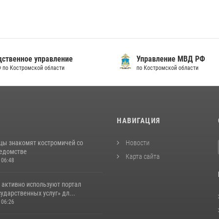
твенное управление
Управление МВД РФ
по Костромской области
по Костромской области
И
НАВИГАЦИЯ
цы знакомят костромичей со
Новости
ведомстве
Карта сайта
 06:48
 активно используют портал
ударственных услуг» дл...
 06:26