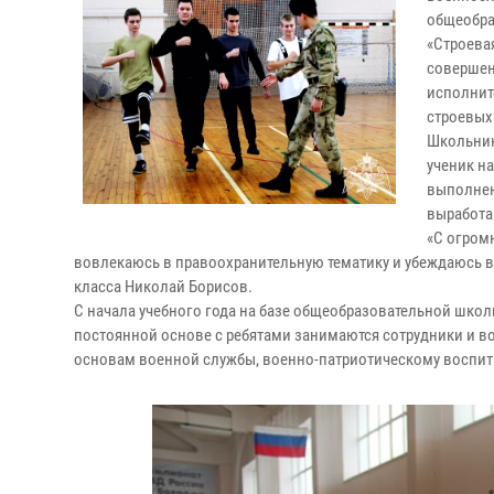
общеобра
«Строева
совершен
исполните
строевых
Школьник
ученик н
выполнен
выработа
«С огром
вовлекаюсь в правоохранительную тематику и убеждаюсь в 
класса Николай Борисов.
С начала учебного года на базе общеобразовательной шко
постоянной основе с ребятами занимаются сотрудники и в
основам военной службы, военно-патриотическому воспит