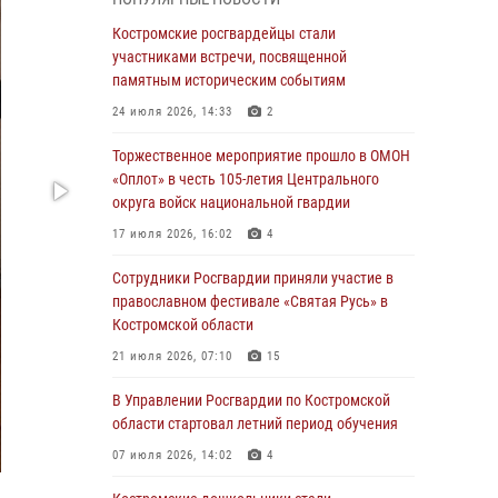
организованных военнослужащими и
сотрудниками Управления Росгвардии
Костромские росгвардейцы стали
участниками встречи, посвященной
30 июля 2026, 10:39
9
памятным историческим событиям
Костромичи активно используют портал
24 июля 2026, 14:33
2
«Единых государственных услуг» для
получения услуг по линии Росгвардии
Торжественное мероприятие прошло в ОМОН
«Оплот» в честь 105-летия Центрального
29 июля 2026, 06:26
1
округа войск национальной гвардии
Cотрудники Росгвардии и их семьи приняли
17 июля 2026, 16:02
4
участие в богослужении в честь князя
Владимира в Костроме
Сотрудники Росгвардии приняли участие в
православном фестивале «Святая Русь» в
28 июля 2026, 06:14
2
Костромской области
Более пятидесяти поступивших сигналов
21 июля 2026, 07:10
15
отработали костромские росгвардейцы за
прошедшую неделю
В Управлении Росгвардии по Костромской
области стартовал летний период обучения
27 июля 2026, 09:53
07 июля 2026, 14:02
4
«Росгвардия. Вехи истории»: послевоенный
опыт войск правопорядка за пределами