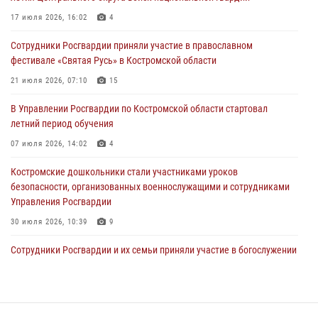
Cотрудники Росгвардии и их семьи приняли участие в богослужении
17 июля 2026, 16:02
4
в честь князя Владимира в Костроме
Сотрудники Росгвардии приняли участие в православном
28 июля 2026, 06:14
2
фестивале «Святая Русь» в Костромской области
Более пятидесяти поступивших сигналов отработали костромские
21 июля 2026, 07:10
15
росгвардейцы за прошедшую неделю
В Управлении Росгвардии по Костромской области стартовал
27 июля 2026, 09:53
летний период обучения
«Росгвардия. Вехи истории»: послевоенный опыт войск
07 июля 2026, 14:02
4
правопорядка за пределами СССР (видео)
Костромские дошкольники стали участниками уроков
27 июля 2026, 07:11
безопасности, организованных военнослужащими и сотрудниками
Управления Росгвардии
30 июля 2026, 10:39
9
Cотрудники Росгвардии и их семьи приняли участие в богослужении
в честь князя Владимира в Костроме
28 июля 2026, 06:14
2
Росгвардия приглашает костромичей на службу во