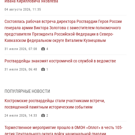
Ивана Кирилловича Яковлева
04 августа 2026, 11:35
Состоялась рабочая встреча директора Росгвардии Героя России
генерала армии Виктора Золотова с заместителем полномочного
представителя Президента Российской Федерации в Северо-
Кавказском федеральном округе Виталием Кузнецовым
31 июля 2026, 07:08
4
Росгвардейцы знакомят костромичей со службой в ведомстве
31 июля 2026, 06:48
1
Костромские дошкольники стали участниками уроков
безопасности, организованных военнослужащими и сотрудниками
ПОПУЛЯРНЫЕ НОВОСТИ
Управления Росгвардии
Костромские росгвардейцы стали участниками встречи,
30 июля 2026, 10:39
9
посвященной памятным историческим событиям
Костромичи активно используют портал «Единых государственных
24 июля 2026, 14:33
2
услуг» для получения услуг по линии Росгвардии
Торжественное мероприятие прошло в ОМОН «Оплот» в честь 105-
29 июля 2026, 06:26
1
летия Центрального округа войск национальной гвардии