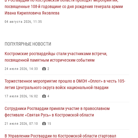
посвященные 108-й годовщине со дня рождения генерала армии
Ивана Кирилловича Яковлева
04 августа 2026, 11:35
Состоялась рабочая встреча директора Росгвардии Героя России
генерала армии Виктора Золотова с заместителем полномочного
ПОПУЛЯРНЫЕ НОВОСТИ
представителя Президента Российской Федерации в Северо-
Кавказском федеральном округе Виталием Кузнецовым
Костромские росгвардейцы стали участниками встречи,
посвященной памятным историческим событиям
31 июля 2026, 07:08
4
24 июля 2026, 14:33
2
Росгвардейцы знакомят костромичей со службой в ведомстве
Торжественное мероприятие прошло в ОМОН «Оплот» в честь 105-
31 июля 2026, 06:48
1
летия Центрального округа войск национальной гвардии
Костромские дошкольники стали участниками уроков
17 июля 2026, 16:02
4
безопасности, организованных военнослужащими и сотрудниками
Управления Росгвардии
Сотрудники Росгвардии приняли участие в православном
фестивале «Святая Русь» в Костромской области
30 июля 2026, 10:39
9
21 июля 2026, 07:10
15
Костромичи активно используют портал «Единых государственных
услуг» для получения услуг по линии Росгвардии
В Управлении Росгвардии по Костромской области стартовал