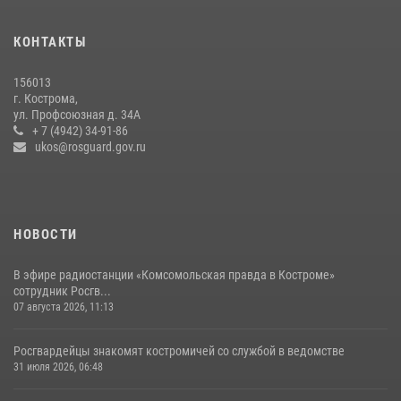
13 правонарушений пресекли сотрудники вневедомственной
охраны Росгвардии за последнюю неделю в Костроме
КОНТАКТЫ
14 июля 2026, 06:44
156013
Приглашаем молодежь Костромской области получить образование
г. Кострома,
в ВУЗах Росгвардии
ул. Профсоюзная д. 34А
+ 7 (4942) 34-91-86
09 июля 2026, 05:58
ukos@rosguard.gov.ru
НОВОСТИ
В эфире радиостанции «Комсомольская правда в Костроме»
сотрудник Росгв...
07 августа 2026, 11:13
Росгвардейцы знакомят костромичей со службой в ведомстве
31 июля 2026, 06:48