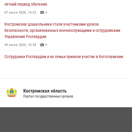
летний период обучения
29 июля 2026, 06:26
1
07 июля 2026, 14:02
4
Cотрудники Росгвардии и их семьи приняли участие в богослужении
в честь князя Владимира в Костроме
Костромские дошкольники стали участниками уроков
безопасности, организованных военнослужащими и сотрудниками
28 июля 2026, 06:14
2
Управления Росгвардии
30 июля 2026, 10:39
9
Cотрудники Росгвардии и их семьи приняли участие в богослужении
в честь князя Владимира в Костроме
28 июля 2026, 06:14
2
Росгвардия приглашает костромичей на службу во
вневедомственную охрану
Костромская область
Портал государственных органов
14 июля 2026, 07:40
Акция "Каникулы с Росгвардией" продолжается в Костромской
области
08 июля 2026, 07:12
15