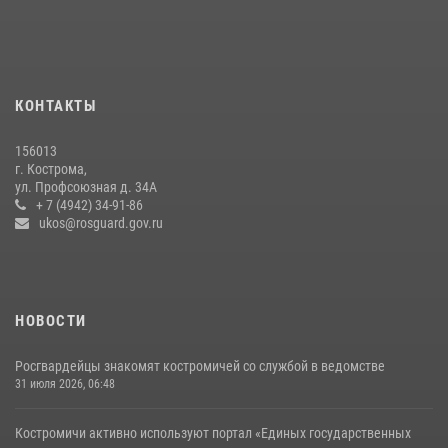
области
08 июля 2026, 07:12
15
13 правонарушений пресекли сотрудники вневедомственной
охраны Росгвардии за последнюю неделю в Костроме
КОНТАКТЫ
14 июля 2026, 06:44
156013
Приглашаем молодежь Костромской области получить образование
г. Кострома,
в ВУЗах Росгвардии
ул. Профсоюзная д. 34А
+ 7 (4942) 34-91-86
09 июля 2026, 05:58
ukos@rosguard.gov.ru
НОВОСТИ
Росгвардейцы знакомят костромичей со службой в ведомстве
31 июля 2026, 06:48
Костромичи активно используют портал «Единых государственных