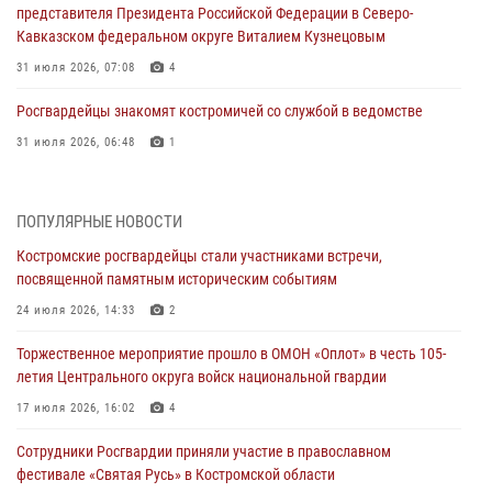
представителя Президента Российской Федерации в Северо-
Кавказском федеральном округе Виталием Кузнецовым
31 июля 2026, 07:08
4
Росгвардейцы знакомят костромичей со службой в ведомстве
31 июля 2026, 06:48
1
Костромские дошкольники стали участниками уроков
безопасности, организованных военнослужащими и сотрудниками
ПОПУЛЯРНЫЕ НОВОСТИ
Управления Росгвардии
Костромские росгвардейцы стали участниками встречи,
30 июля 2026, 10:39
9
посвященной памятным историческим событиям
Костромичи активно используют портал «Единых государственных
24 июля 2026, 14:33
2
услуг» для получения услуг по линии Росгвардии
Торжественное мероприятие прошло в ОМОН «Оплот» в честь 105-
29 июля 2026, 06:26
1
летия Центрального округа войск национальной гвардии
Cотрудники Росгвардии и их семьи приняли участие в богослужении
17 июля 2026, 16:02
4
в честь князя Владимира в Костроме
Сотрудники Росгвардии приняли участие в православном
28 июля 2026, 06:14
2
фестивале «Святая Русь» в Костромской области