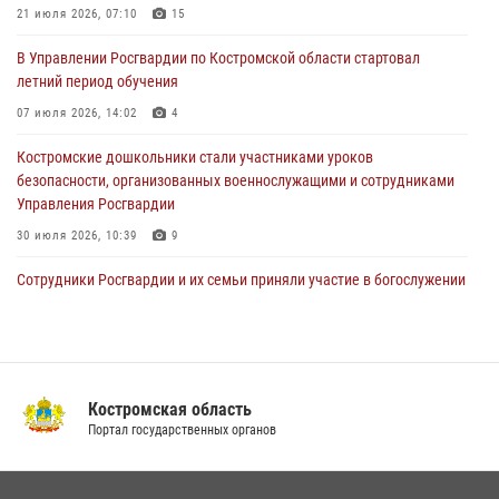
Более пятидесяти поступивших сигналов отработали костромские
21 июля 2026, 07:10
15
росгвардейцы за прошедшую неделю
В Управлении Росгвардии по Костромской области стартовал
27 июля 2026, 09:53
летний период обучения
«Росгвардия. Вехи истории»: послевоенный опыт войск
07 июля 2026, 14:02
4
правопорядка за пределами СССР (видео)
Костромские дошкольники стали участниками уроков
27 июля 2026, 07:11
безопасности, организованных военнослужащими и сотрудниками
Управления Росгвардии
30 июля 2026, 10:39
9
Cотрудники Росгвардии и их семьи приняли участие в богослужении
в честь князя Владимира в Костроме
28 июля 2026, 06:14
2
Росгвардия приглашает костромичей на службу во
вневедомственную охрану
Костромская область
Портал государственных органов
14 июля 2026, 07:40
Акция "Каникулы с Росгвардией" продолжается в Костромской