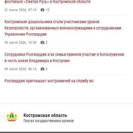
фестивале «Святая Русь» в Костромской области
Состоялась рабочая встреча директора Росгвардии Героя России
генерала армии Виктора Золотова с заместителем полномочного
21 июля 2026, 07:10
15
представителя Президента Российской Федерации в Северо-
Кавказском федеральном округе Виталием Кузнецовым
Костромские дошкольники стали участниками уроков
безопасности, организованных военнослужащими и сотрудниками
31 июля 2026, 07:08
4
Управления Росгвардии
Росгвардейцы знакомят костромичей со службой в ведомстве
30 июля 2026, 10:39
9
31 июля 2026, 06:48
1
Cотрудники Росгвардии и их семьи приняли участие в богослужении
в честь князя Владимира в Костроме
28 июля 2026, 06:14
2
Росгвардия приглашает костромичей на службу во
вневедомственную охрану
14 июля 2026, 07:40
В Росгвардии по Костромской области проходят мероприятия,
посвященные 108-й годовщине со дня рождения генерала армии
Костромская область
Ивана Кирилловича Яковлева
Портал государственных органов
04 августа 2026, 11:35