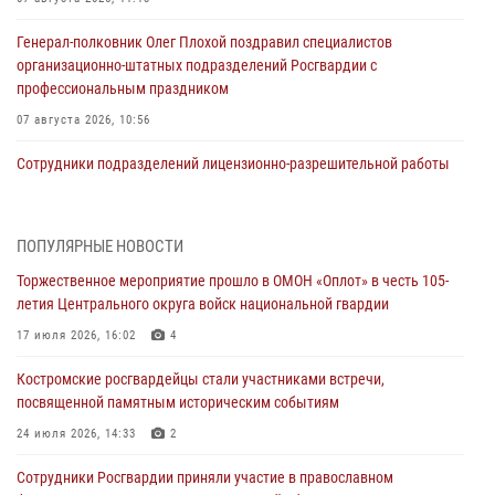
Генерал-полковник Олег Плохой поздравил специалистов
организационно-штатных подразделений Росгвардии с
профессиональным праздником
07 августа 2026, 10:56
Сотрудники подразделений лицензионно-разрешительной работы
провели более двух тысяч проверок у костромских владельцев
гражданского оружия
06 августа 2026, 07:50
ПОПУЛЯРНЫЕ НОВОСТИ
Торжественное мероприятие прошло в ОМОН «Оплот» в честь 105-
В Костромской области продолжается проведение акции «Каникулы
летия Центрального округа войск национальной гвардии
с Росгвардией»
17 июля 2026, 16:02
4
05 августа 2026, 12:04
9
Костромские росгвардейцы стали участниками встречи,
В Росгвардии по Костромской области проходят мероприятия,
посвященной памятным историческим событиям
посвященные 108-й годовщине со дня рождения генерала армии
Ивана Кирилловича Яковлева
24 июля 2026, 14:33
2
04 августа 2026, 11:35
Сотрудники Росгвардии приняли участие в православном