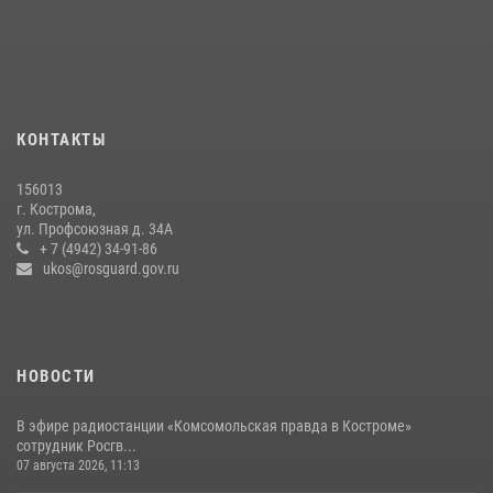
13 правонарушений пресекли сотрудники вневедомственной
охраны Росгвардии за последнюю неделю в Костроме
14 июля 2026, 06:44
Росгвардеец занесен на Доску почёта в Костроме
КОНТАКТЫ
07 августа 2026, 14:39
4
156013
Росгвардейцы знакомят костромичей со службой в ведомстве
г. Кострома,
ул. Профсоюзная д. 34А
31 июля 2026, 06:48
1
+ 7 (4942) 34-91-86
ukos@rosguard.gov.ru
НОВОСТИ
В эфире радиостанции «Комсомольская правда в Костроме»
сотрудник Росгв...
07 августа 2026, 11:13