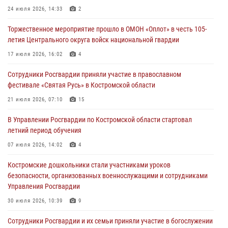
Костромичи активно используют портал «Единых государственных
24 июля 2026, 14:33
2
услуг» для получения услуг по линии Росгвардии
Торжественное мероприятие прошло в ОМОН «Оплот» в честь 105-
29 июля 2026, 06:26
1
летия Центрального округа войск национальной гвардии
Cотрудники Росгвардии и их семьи приняли участие в богослужении
17 июля 2026, 16:02
4
в честь князя Владимира в Костроме
Сотрудники Росгвардии приняли участие в православном
28 июля 2026, 06:14
2
фестивале «Святая Русь» в Костромской области
Более пятидесяти поступивших сигналов отработали костромские
21 июля 2026, 07:10
15
росгвардейцы за прошедшую неделю
В Управлении Росгвардии по Костромской области стартовал
27 июля 2026, 09:53
летний период обучения
«Росгвардия. Вехи истории»: послевоенный опыт войск
07 июля 2026, 14:02
4
правопорядка за пределами СССР (видео)
Костромские дошкольники стали участниками уроков
27 июля 2026, 07:11
безопасности, организованных военнослужащими и сотрудниками
Управления Росгвардии
30 июля 2026, 10:39
9
Cотрудники Росгвардии и их семьи приняли участие в богослужении