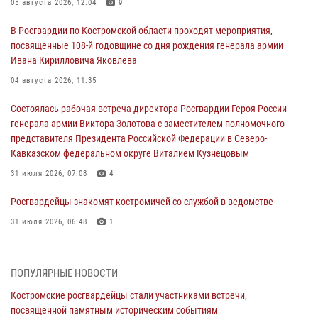
05 августа 2026, 12:04
9
В Росгвардии по Костромской области проходят мероприятия,
посвященные 108-й годовщине со дня рождения генерала армии
Ивана Кирилловича Яковлева
04 августа 2026, 11:35
Состоялась рабочая встреча директора Росгвардии Героя России
генерала армии Виктора Золотова с заместителем полномочного
представителя Президента Российской Федерации в Северо-
Кавказском федеральном округе Виталием Кузнецовым
31 июля 2026, 07:08
4
Росгвардейцы знакомят костромичей со службой в ведомстве
31 июля 2026, 06:48
1
Костромские дошкольники стали участниками уроков
безопасности, организованных военнослужащими и сотрудниками
ПОПУЛЯРНЫЕ НОВОСТИ
Управления Росгвардии
Костромские росгвардейцы стали участниками встречи,
30 июля 2026, 10:39
9
посвященной памятным историческим событиям