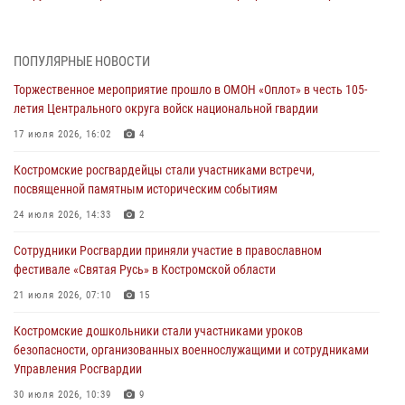
провели более двух тысяч проверок у костромских владельцев
гражданского оружия
06 августа 2026, 07:50
ПОПУЛЯРНЫЕ НОВОСТИ
Торжественное мероприятие прошло в ОМОН «Оплот» в честь 105-
В Костромской области продолжается проведение акции «Каникулы
летия Центрального округа войск национальной гвардии
с Росгвардией»
17 июля 2026, 16:02
4
05 августа 2026, 12:04
9
Костромские росгвардейцы стали участниками встречи,
В Росгвардии по Костромской области проходят мероприятия,
посвященной памятным историческим событиям
посвященные 108-й годовщине со дня рождения генерала армии
Ивана Кирилловича Яковлева
24 июля 2026, 14:33
2
04 августа 2026, 11:35
Сотрудники Росгвардии приняли участие в православном
фестивале «Святая Русь» в Костромской области
Состоялась рабочая встреча директора Росгвардии Героя России
генерала армии Виктора Золотова с заместителем полномочного
21 июля 2026, 07:10
15
представителя Президента Российской Федерации в Северо-
Кавказском федеральном округе Виталием Кузнецовым
Костромские дошкольники стали участниками уроков
безопасности, организованных военнослужащими и сотрудниками
31 июля 2026, 07:08
4
Управления Росгвардии
Росгвардейцы знакомят костромичей со службой в ведомстве
30 июля 2026, 10:39
9