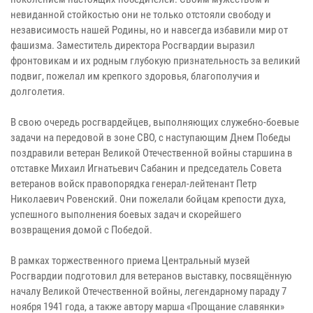
невиданной стойкостью они не только отстояли свободу и
независимость нашей Родины, но и навсегда избавили мир от
фашизма. Заместитель директора Росгвардии выразил
фронтовикам и их родным глубокую признательность за великий
подвиг, пожелал им крепкого здоровья, благополучия и
долголетия.
В свою очередь росгвардейцев, выполняющих служебно-боевые
задачи на передовой в зоне СВО, с наступающим Днем Победы
поздравили ветеран Великой Отечественной войны старшина в
отставке Михаил Игнатьевич Сабанин и председатель Совета
ветеранов войск правопорядка генерал-лейтенант Петр
Николаевич Ровенский. Они пожелали бойцам крепости духа,
успешного выполнения боевых задач и скорейшего
возвращения домой с Победой.
В рамках торжественного приема Центральный музей
Росгвардии подготовил для ветеранов выставку, посвящённую
началу Великой Отечественной войны, легендарному параду 7
ноября 1941 года, а также автору марша «Прощание славянки»