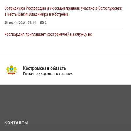
31 июля 2026, 06:48
1
Cотрудники Росгвардии и их семьи приняли участие в богослужении
в честь князя Владимира в Костроме
28 июля 2026, 06:14
2
Росгвардия приглашает костромичей на службу во
вневедомственную охрану
14 июля 2026, 07:40
13 правонарушений пресекли сотрудники вневедомственной
охраны Росгвардии за последнюю неделю в Костроме
Костромская область
Портал государственных органов
14 июля 2026, 06:44
Приглашаем молодежь Костромской области получить образование
в ВУЗах Росгвардии
09 июля 2026, 05:58
В Росгвардии по Костромской области проходят мероприятия,
посвященные 108-й годовщине со дня рождения генерала армии
КОНТАКТЫ
Ивана Кирилловича Яковлева