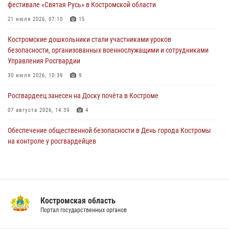
фестивале «Святая Русь» в Костромской области
В Костромской области продолжается проведение акции «Каникулы
с Росгвардией»
21 июля 2026, 07:10
15
05 августа 2026, 12:04
9
Костромские дошкольники стали участниками уроков
безопасности, организованных военнослужащими и сотрудниками
В Росгвардии по Костромской области проходят мероприятия,
Управления Росгвардии
посвященные 108-й годовщине со дня рождения генерала армии
Ивана Кирилловича Яковлева
30 июля 2026, 10:39
9
04 августа 2026, 11:35
Росгвардеец занесен на Доску почёта в Костроме
07 августа 2026, 14:39
4
Обеспечение общественной безопасности в День города Костромы
на контроле у росгвардейцев
08 августа 2026, 12:18
8
Cотрудники Росгвардии и их семьи приняли участие в богослужении
в честь князя Владимира в Костроме
Костромская область
28 июля 2026, 06:14
2
Портал государственных органов
Росгвардия приглашает костромичей на службу во