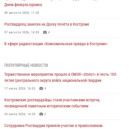
Днем физкультурника
08 августа 2026, 11:42
Росгвардеец занесен на Доску почёта в Костроме
07 августа 2026, 14:39
4
В эфире радиостанции «Комсомольская правда в Костроме»
сотрудник Росгвардии рассказал о службе в ведомстве
07 августа 2026, 11:13
ПОПУЛЯРНЫЕ НОВОСТИ
Генерал-полковник Олег Плохой поздравил специалистов
Торжественное мероприятие прошло в ОМОН «Оплот» в честь 105-
организационно-штатных подразделений Росгвардии с
летия Центрального округа войск национальной гвардии
профессиональным праздником
17 июля 2026, 16:02
4
07 августа 2026, 10:56
Костромские росгвардейцы стали участниками встречи,
Сотрудники подразделений лицензионно-разрешительной работы
посвященной памятным историческим событиям
провели более двух тысяч проверок у костромских владельцев
гражданского оружия
24 июля 2026, 14:33
2
06 августа 2026, 07:50
Сотрудники Росгвардии приняли участие в православном