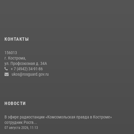
вневедомственную охрану
14 июля 2026, 07:40
13 правонарушений пресекли сотрудники вневедомственной
охраны Росгвардии за последнюю неделю в Костроме
14 июля 2026, 06:44
КОНТАКТЫ
В Росгвардии по Костромской области проходят мероприятия,
156013
посвященные 108-й годовщине со дня рождения генерала армии
г. Кострома,
Ивана Кирилловича Яковлева
ул. Профсоюзная д. 34А
+ 7 (4942) 34-91-86
04 августа 2026, 11:35
ukos@rosguard.gov.ru
НОВОСТИ
В эфире радиостанции «Комсомольская правда в Костроме»
сотрудник Росгв...
07 августа 2026, 11:13