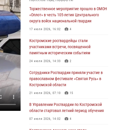
Ивана Кирилловича Яковлева
Торжественное мероприятие прошло в ОМОН
04 августа 2026, 11:35
«Оплот» в честь 105-летия Центрального
Состоялась рабочая встреча директора
округа войск национальной гвардии
Росгвардии Героя России генерала армии
17 июля 2026, 16:02
4
Виктора Золотова с заместителем
полномочного представителя Президента
Костромские росгвардейцы стали
Российской Федерации в Северо-Кавказском
участниками встречи, посвященной
федеральном округе Виталием Кузнецовым
памятным историческим событиям
31 июля 2026, 07:08
4
24 июля 2026, 14:33
2
Росгвардейцы знакомят костромичей со
Сотрудники Росгвардии приняли участие в
службой в ведомстве
православном фестивале «Святая Русь» в
Костромской области
31 июля 2026, 06:48
1
21 июля 2026, 07:10
15
Костромские дошкольники стали
участниками уроков безопасности,
В Управлении Росгвардии по Костромской
организованных военнослужащими и
области стартовал летний период обучения
сотрудниками Управления Росгвардии
07 июля 2026, 14:02
4
30 июля 2026, 10:39
9