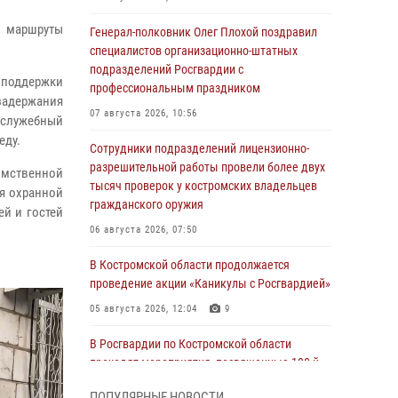
а маршруты
Генерал-полковник Олег Плохой поздравил
специалистов организационно-штатных
подразделений Росгвардии с
 поддержки
профессиональным праздником
задержания
07 августа 2026, 10:56
 служебный
еду.
Сотрудники подразделений лицензионно-
разрешительной работы провели более двух
омственной
тысяч проверок у костромских владельцев
ия охранной
гражданского оружия
й и гостей
06 августа 2026, 07:50
В Костромской области продолжается
проведение акции «Каникулы с Росгвардией»
05 августа 2026, 12:04
9
В Росгвардии по Костромской области
проходят мероприятия, посвященные 108-й
годовщине со дня рождения генерала армии
ПОПУЛЯРНЫЕ НОВОСТИ