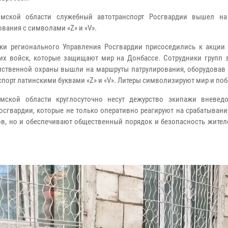
омской области служебный автотранспорт Росгвардии вышел н
ования с символами «Z» и «V».
ки регионального Управления Росгвардии присоседились к акции
их войск, которые защищают мир на Донбассе. Сотрудники групп 
ственной охраны вышли на маршруты патрулирования, оборудовав
спорт латинскими буквами «Z» и «V». Литеры символизируют мир и поб
омской области круглосуточно несут дежурство экипажи вневед
осгвардии, которые не только оперативно реагируют на срабатыван
в, но и обеспечивают общественный порядок и безопасность жителе