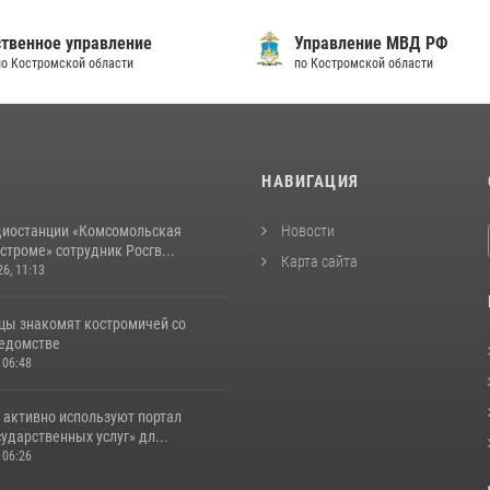
твенное управление
Управление МВД РФ
по Костромской области
по Костромской области
И
НАВИГАЦИЯ
диостанции «Комсомольская
Новости
строме» сотрудник Росгв...
Карта сайта
26, 11:13
цы знакомят костромичей со
ведомстве
 06:48
 активно используют портал
ударственных услуг» дл...
 06:26