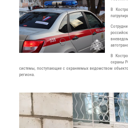
В Костр
патрулир
Сотрудни
российск
вневедом
автотран
В Костр
охраны Р
системы, поступающие с охраняемых ведомством объекто
региона.