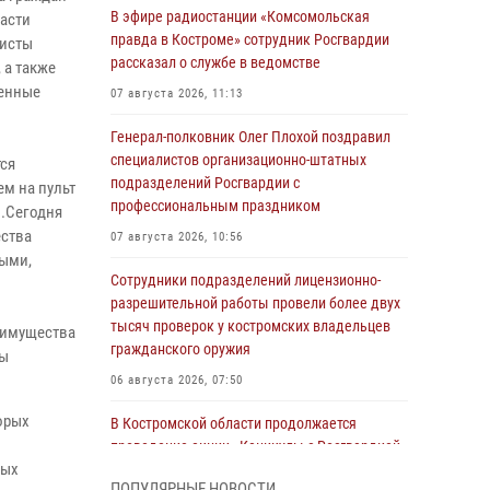
В эфире радиостанции «Комсомольская
асти
правда в Костроме» сотрудник Росгвардии
листы
рассказал о службе в ведомстве
 а также
венные
07 августа 2026, 11:13
Генерал-полковник Олег Плохой поздравил
специалистов организационно-штатных
ся
подразделений Росгвардии с
м на пульт
профессиональным праздником
.Сегодня
ства
07 августа 2026, 10:56
ными,
Сотрудники подразделений лицензионно-
разрешительной работы провели более двух
тысяч проверок у костромских владельцев
о имущества
гражданского оружия
ты
06 августа 2026, 07:50
орых
В Костромской области продолжается
проведение акции «Каникулы с Росгвардией»
мых
05 августа 2026, 12:04
9
ПОПУЛЯРНЫЕ НОВОСТИ