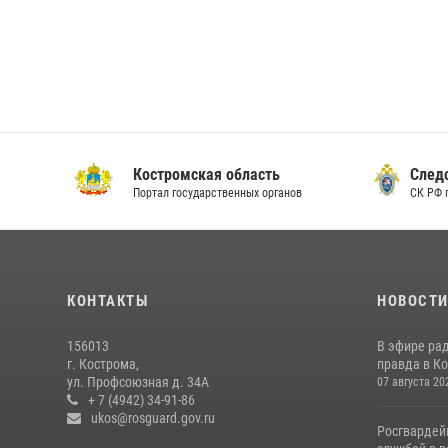
Костромская область
Следс
Портал государственных органов
СК РФ 
КОНТАКТЫ
НОВОСТ
156013
В эфире ра
г. Кострома,
правда в Ко
ул. Профсоюзная д. 34А
07 августа 20
+ 7 (4942) 34-91-86
ukos@rosguard.gov.ru
Росгвардей