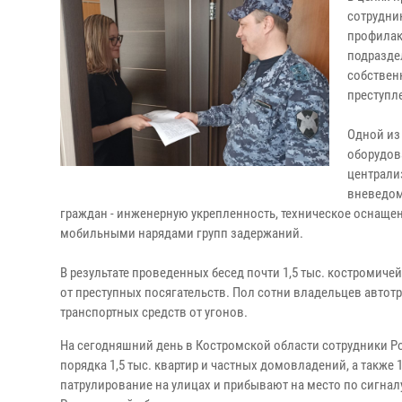
сотрудни
профилак
подразде
собствен
преступл
Одной из
оборудов
централи
вневедом
граждан - инженерную укрепленность, техническое оснаще
мобильными нарядами групп задержаний.
В результате проведенных бесед почти 1,5 тыс. костромиче
от преступных посягательств. Пол сотни владельцев авто
транспортных средств от угонов.
На сегодняшний день в Костромской области сотрудники Ро
порядка 1,5 тыс. квартир и частных домовладений, а также
патрулирование на улицах и прибывают на место по сигнал