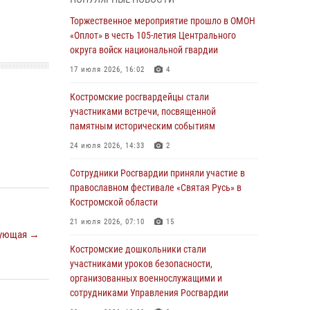
В Росгвардии по Костромской области
Торжественное мероприятие прошло в ОМОН
проходят мероприятия, посвященные 108-й
«Оплот» в честь 105-летия Центрального
годовщине со дня рождения генерала армии
округа войск национальной гвардии
Ивана Кирилловича Яковлева
17 июля 2026, 16:02
4
04 августа 2026, 11:35
Костромские росгвардейцы стали
Состоялась рабочая встреча директора
участниками встречи, посвященной
Росгвардии Героя России генерала армии
памятным историческим событиям
Виктора Золотова с заместителем
24 июля 2026, 14:33
2
полномочного представителя Президента
Российской Федерации в Северо-Кавказском
Сотрудники Росгвардии приняли участие в
федеральном округе Виталием Кузнецовым
православном фестивале «Святая Русь» в
Костромской области
31 июля 2026, 07:08
4
21 июля 2026, 07:10
15
Росгвардейцы знакомят костромичей со
ующая →
службой в ведомстве
Костромские дошкольники стали
участниками уроков безопасности,
31 июля 2026, 06:48
1
организованных военнослужащими и
Костромские дошкольники стали
сотрудниками Управления Росгвардии
участниками уроков безопасности,