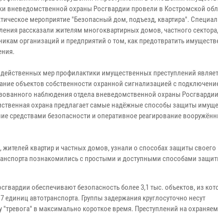
ки вневедомственной охраны Росгвардии провели в Костромской обл
тическое мероприятие "Безопасный дом, подъезд, квартира". Специа
ления рассказали жителям многоквартирных домов, частного сектора,
никам организаций и предприятий о том, как предотвратить имущест
ения.
 действенных мер профилактики имущественных преступлений являет
ание объектов собственности охранной сигнализацией с подключение
зованного наблюдения отдела вневедомственной охраны Росгвардии
ственная охрана предлагает самые надёжные способы защиты имуще
ние средствами безопасности и оперативное реагирование вооружён
й, жителей квартир и частных домов, узнали о способах защиты своег
транспорта познакомились с простыми и доступными способами защи
сгвардии обеспечивают безопасность более 3,1 тыс. объектов, из кот
 17 единиц автотранспорта. Группы задержания круглосуточно несут
у "тревога" в максимально короткое время. Преступлений на охраняе