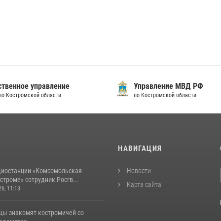
твенное управление
Управление МВД РФ
по Костромской области
по Костромской области
И
НАВИГАЦИЯ
диостанции «Комсомольская
Новости
строме» сотрудник Росгв...
Карта сайта
26, 11:13
цы знакомят костромичей со