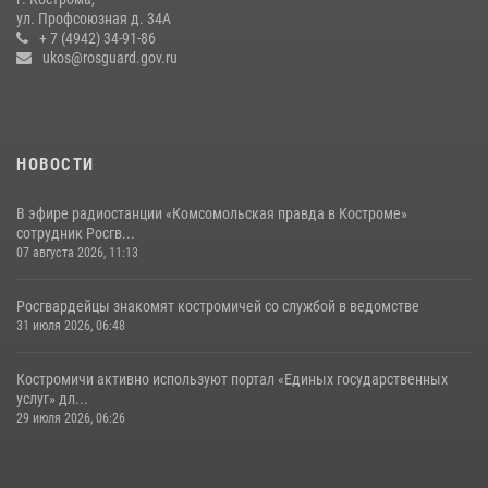
Росгвардейцы знакомят костромичей со службой в ведомстве
ул. Профсоюзная д. 34А
+ 7 (4942) 34-91-86
31 июля 2026, 06:48
1
ukos@rosguard.gov.ru
НОВОСТИ
В эфире радиостанции «Комсомольская правда в Костроме»
сотрудник Росгв...
07 августа 2026, 11:13
Росгвардейцы знакомят костромичей со службой в ведомстве
31 июля 2026, 06:48
Костромичи активно используют портал «Единых государственных
услуг» дл...
29 июля 2026, 06:26