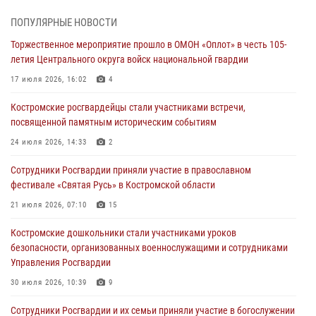
06 августа 2026, 07:50
ПОПУЛЯРНЫЕ НОВОСТИ
Торжественное мероприятие прошло в ОМОН «Оплот» в честь 105-
В Костромской области продолжается проведение акции «Каникулы
летия Центрального округа войск национальной гвардии
с Росгвардией»
17 июля 2026, 16:02
4
05 августа 2026, 12:04
9
Костромские росгвардейцы стали участниками встречи,
В Росгвардии по Костромской области проходят мероприятия,
посвященной памятным историческим событиям
посвященные 108-й годовщине со дня рождения генерала армии
Ивана Кирилловича Яковлева
24 июля 2026, 14:33
2
04 августа 2026, 11:35
Сотрудники Росгвардии приняли участие в православном
фестивале «Святая Русь» в Костромской области
Состоялась рабочая встреча директора Росгвардии Героя России
генерала армии Виктора Золотова с заместителем полномочного
21 июля 2026, 07:10
15
представителя Президента Российской Федерации в Северо-
Кавказском федеральном округе Виталием Кузнецовым
Костромские дошкольники стали участниками уроков
безопасности, организованных военнослужащими и сотрудниками
31 июля 2026, 07:08
4
Управления Росгвардии
Росгвардейцы знакомят костромичей со службой в ведомстве
30 июля 2026, 10:39
9
31 июля 2026, 06:48
1
Cотрудники Росгвардии и их семьи приняли участие в богослужении