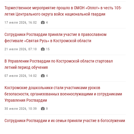
услуг» для получения услуг по линии Росгвардии
Торжественное мероприятие прошло в ОМОН «Оплот» в честь 105-
29 июля 2026, 06:26
1
летия Центрального округа войск национальной гвардии
Cотрудники Росгвардии и их семьи приняли участие в богослужении
17 июля 2026, 16:02
4
в честь князя Владимира в Костроме
Сотрудники Росгвардии приняли участие в православном
28 июля 2026, 06:14
2
фестивале «Святая Русь» в Костромской области
Более пятидесяти поступивших сигналов отработали костромские
21 июля 2026, 07:10
15
росгвардейцы за прошедшую неделю
В Управлении Росгвардии по Костромской области стартовал
27 июля 2026, 09:53
летний период обучения
«Росгвардия. Вехи истории»: послевоенный опыт войск
07 июля 2026, 14:02
4
правопорядка за пределами СССР (видео)
Костромские дошкольники стали участниками уроков
27 июля 2026, 07:11
безопасности, организованных военнослужащими и сотрудниками
Управления Росгвардии
30 июля 2026, 10:39
9
Cотрудники Росгвардии и их семьи приняли участие в богослужении
в честь князя Владимира в Костроме