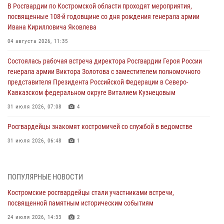
В Росгвардии по Костромской области проходят мероприятия,
посвященные 108-й годовщине со дня рождения генерала армии
Ивана Кирилловича Яковлева
04 августа 2026, 11:35
Состоялась рабочая встреча директора Росгвардии Героя России
генерала армии Виктора Золотова с заместителем полномочного
представителя Президента Российской Федерации в Северо-
Кавказском федеральном округе Виталием Кузнецовым
31 июля 2026, 07:08
4
Росгвардейцы знакомят костромичей со службой в ведомстве
31 июля 2026, 06:48
1
Костромские дошкольники стали участниками уроков
безопасности, организованных военнослужащими и сотрудниками
ПОПУЛЯРНЫЕ НОВОСТИ
Управления Росгвардии
Костромские росгвардейцы стали участниками встречи,
30 июля 2026, 10:39
9
посвященной памятным историческим событиям
Костромичи активно используют портал «Единых государственных
24 июля 2026, 14:33
2