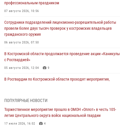
профессиональным праздником
07 августа 2026, 10:56
Сотрудники подразделений лицензионно-разрешительной работы
провели более двух тысяч проверок у костромских владельцев
гражданского оружия
06 августа 2026, 07:50
В Костромской области продолжается проведение акции «Каникулы
с Росгвардией»
05 августа 2026, 12:04
9
В Росгвардии по Костромской области проходят мероприятия,
посвященные 108-й годовщине со дня рождения генерала армии
Ивана Кирилловича Яковлева
04 августа 2026, 11:35
ПОПУЛЯРНЫЕ НОВОСТИ
Торжественное мероприятие прошло в ОМОН «Оплот» в честь 105-
Состоялась рабочая встреча директора Росгвардии Героя России
летия Центрального округа войск национальной гвардии
генерала армии Виктора Золотова с заместителем полномочного
представителя Президента Российской Федерации в Северо-
17 июля 2026, 16:02
4