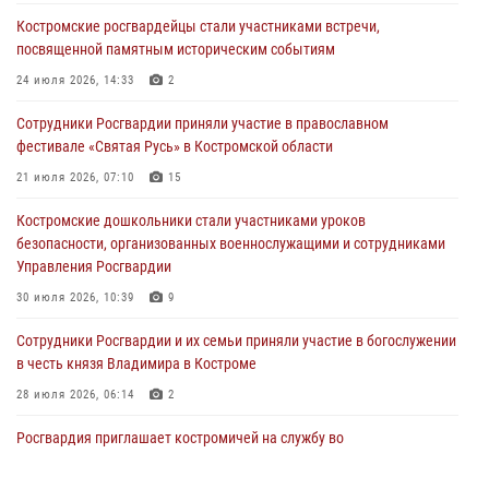
Кавказском федеральном округе Виталием Кузнецовым
Костромские росгвардейцы стали участниками встречи,
31 июля 2026, 07:08
4
посвященной памятным историческим событиям
Росгвардейцы знакомят костромичей со службой в ведомстве
24 июля 2026, 14:33
2
31 июля 2026, 06:48
1
Сотрудники Росгвардии приняли участие в православном
фестивале «Святая Русь» в Костромской области
Костромские дошкольники стали участниками уроков
безопасности, организованных военнослужащими и сотрудниками
21 июля 2026, 07:10
15
Управления Росгвардии
Костромские дошкольники стали участниками уроков
30 июля 2026, 10:39
9
безопасности, организованных военнослужащими и сотрудниками
Управления Росгвардии
Костромичи активно используют портал «Единых государственных
услуг» для получения услуг по линии Росгвардии
30 июля 2026, 10:39
9
29 июля 2026, 06:26
1
Cотрудники Росгвардии и их семьи приняли участие в богослужении
в честь князя Владимира в Костроме
28 июля 2026, 06:14
2
Росгвардия приглашает костромичей на службу во
вневедомственную охрану