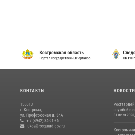
Костромская область
Следс
Портал государственных органов
СК РФ 
КОНТАКТЫ
НОВОСТ
156013
Росгвардей
г. Кострома,
службой в 
ул. Профсоюзная д. 34А
31 июля 2026,
+ 7 (4942) 34-91-86
ukos@rosguard.gov.ru
Костромичи