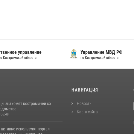
твенное управление
Управление МВД РФ
по Костромской области
по Костромской области
И
НАВИГАЦИЯ
цы знакомят костромичей со
Новости
ведомстве
Карта сайта
 06:48
 активно используют портал