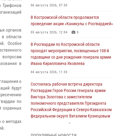
р Трифонов
06 августа 2026, 07:50
рганизаций
В Костромской области продолжается
проведение акции «Каникулы с Росгвардией»
ых органов
05 августа 2026, 12:04
9
 в области
ий. Особое
В Росгвардии по Костромской области
ественного
проходят мероприятия, посвященные 108-й
е вопросам
годовщине со дня рождения генерала армии
азования в
Ивана Кирилловича Яковлева
04 августа 2026, 11:35
оглашения о
Состоялась рабочая встреча директора
аций будут
Росгвардии Героя России генерала армии
ресечению
Виктора Золотова с заместителем
гвардии по
полномочного представителя Президента
й охранных
Российской Федерации в Северо-Кавказском
федеральном округе Виталием Кузнецовым
 о методах
31 июля 2026, 07:08
4
ий.
ПОПУЛЯРНЫЕ НОВОСТИ