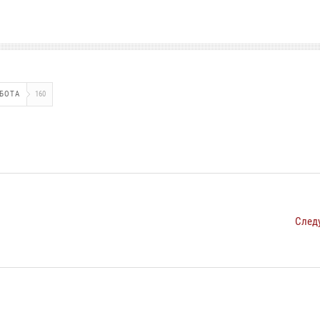
БОТА
160
След