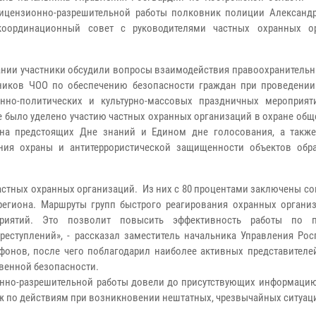
ицензионно-разрешительной работы полковник полиции Александ
координационный совет с руководителями частных охранных о
ании участники обсудили вопросы взаимодействия правоохранительн
ников ЧОО по обеспечению безопасности граждан при проведении
нно-политических и культурно-массовых праздничных мероприят
 было уделено участию частных охранных организаций в охране общ
 на предстоящих Дне знаний и Едином дне голосования, а такж
ния охраны и антитеррористической защищенности объектов обр
частных охранных организаций. Из них с 80 процентами заключены с
региона. Маршруты групп быстрого реагирования охранных организ
иятий. Это позволит повысить эффективность работы по п
ступлений», - рассказал заместитель начальника Управления Рос
онов, после чего поблагодарил наиболее активных представителе
твенной безопасности.
нно-разрешительной работы довели до присутствующих информацию
ж по действиям при возникновении нештатных, чрезвычайных ситуац