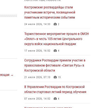
Росгвардейцы знакомят костромичей со
службой в ведомстве
Костромские росгвардейцы стали
участниками встречи, посвященной
31 июля 2026, 06:48
1
памятным историческим событиям
Костромские дошкольники стали
24 июля 2026, 14:33
2
участниками уроков безопасности,
организованных военнослужащими и
Торжественное мероприятие прошло в ОМОН
сотрудниками Управления Росгвардии
«Оплот» в честь 105-летия Центрального
округа войск национальной гвардии
30 июля 2026, 10:39
9
17 июля 2026, 16:02
4
Костромичи активно используют портал
«Единых государственных услуг» для
Сотрудники Росгвардии приняли участие в
получения услуг по линии Росгвардии
православном фестивале «Святая Русь» в
Костромской области
29 июля 2026, 06:26
1
ующая →
21 июля 2026, 07:10
15
Cотрудники Росгвардии и их семьи приняли
участие в богослужении в честь князя
В Управлении Росгвардии по Костромской
Владимира в Костроме
области стартовал летний период обучения
28 июля 2026, 06:14
2
07 июля 2026, 14:02
4
Более пятидесяти поступивших сигналов