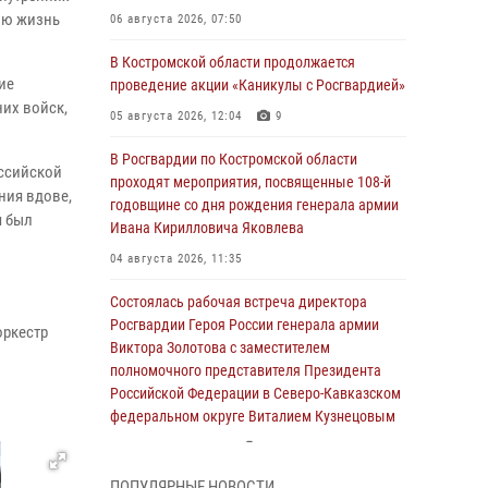
ою жизнь
06 августа 2026, 07:50
В Костромской области продолжается
ие
проведение акции «Каникулы с Росгвардией»
них войск,
05 августа 2026, 12:04
9
В Росгвардии по Костромской области
ссийской
проходят мероприятия, посвященные 108-й
ния вдове,
годовщине со дня рождения генерала армии
ч был
Ивана Кирилловича Яковлева
04 августа 2026, 11:35
Состоялась рабочая встреча директора
Росгвардии Героя России генерала армии
оркестр
Виктора Золотова с заместителем
полномочного представителя Президента
Российской Федерации в Северо-Кавказском
федеральном округе Виталием Кузнецовым
31 июля 2026, 07:08
4
ПОПУЛЯРНЫЕ НОВОСТИ