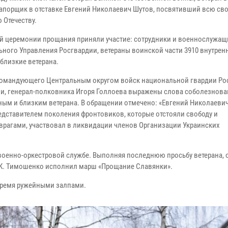
рапорщик в отставке Евгений Николаевич Шутов, посвятивший всю св
 Отечеству.
ой церемонии прощания приняли участие: сотрудники и военнослужащ
ьного Управления Росгвардии, ветераны воинской части 3910 внутрен
близкие ветерана.
командующего Центральным округом войск национальной гвардии Ро
и, генерал-полковника Игоря Голлоева выражены слова соболезнова
ным и близким ветерана. В обращении отмечено: «Евгений Николаеви
едставителем поколения фронтовиков, которые отстояли свободу и
врагами, участвовал в ликвидации членов Организации Украинских
военно-оркестровой службе. Выполняя последнюю просьбу ветерана, 
.К. Тимошенко исполнил марш «Прощание Славянки».
тремя ружейными залпами.