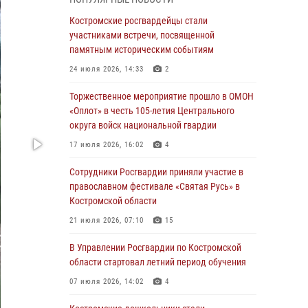
Росгвардейцы знакомят костромичей со
службой в ведомстве
Костромские росгвардейцы стали
участниками встречи, посвященной
31 июля 2026, 06:48
1
памятным историческим событиям
Костромские дошкольники стали
24 июля 2026, 14:33
2
участниками уроков безопасности,
организованных военнослужащими и
Торжественное мероприятие прошло в ОМОН
сотрудниками Управления Росгвардии
«Оплот» в честь 105-летия Центрального
округа войск национальной гвардии
30 июля 2026, 10:39
9
17 июля 2026, 16:02
4
Костромичи активно используют портал
«Единых государственных услуг» для
Сотрудники Росгвардии приняли участие в
получения услуг по линии Росгвардии
православном фестивале «Святая Русь» в
Костромской области
29 июля 2026, 06:26
1
21 июля 2026, 07:10
15
Cотрудники Росгвардии и их семьи приняли
участие в богослужении в честь князя
В Управлении Росгвардии по Костромской
Владимира в Костроме
области стартовал летний период обучения
28 июля 2026, 06:14
2
07 июля 2026, 14:02
4
Более пятидесяти поступивших сигналов