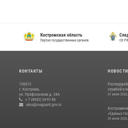
Костромская область
Следс
Портал государственных органов
СК РФ 
КОНТАКТЫ
НОВОСТ
156013
Росгвардей
г. Кострома,
службой в 
ул. Профсоюзная д. 34А
31 июля 2026,
+ 7 (4942) 34-91-86
ukos@rosguard.gov.ru
Костромичи
«Единых гос
29 июля 2026,