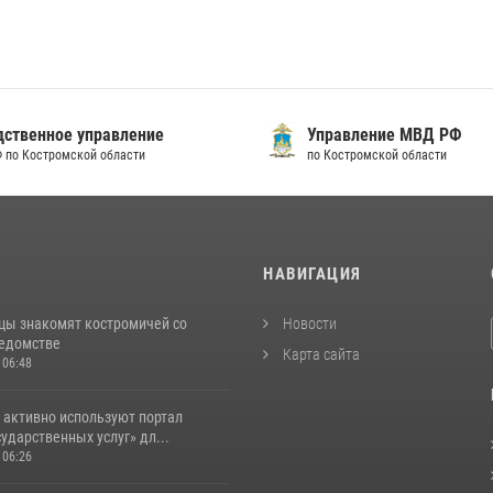
твенное управление
Управление МВД РФ
по Костромской области
по Костромской области
И
НАВИГАЦИЯ
цы знакомят костромичей со
Новости
ведомстве
Карта сайта
 06:48
 активно используют портал
ударственных услуг» дл...
 06:26