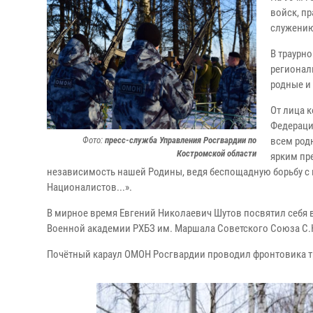
войск, п
служению
В траурн
регионал
родные и 
От лица 
Федераци
Фото:
пресс-служба Управления Росгвардии по
всем род
Костромской области
ярким пр
независимость нашей Родины, ведя беспощадную борьбу с 
Националистов...».
В мирное время Евгений Николаевич Шутов посвятил себя 
Военной академии РХБЗ им. Маршала Советского Союза С
Почётный караул ОМОН Росгвардии проводил фронтовика 