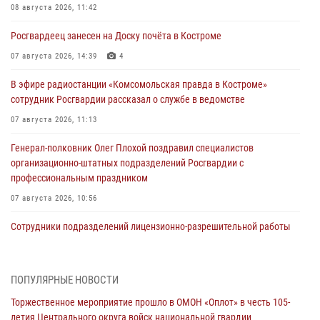
08 августа 2026, 11:42
Росгвардеец занесен на Доску почёта в Костроме
07 августа 2026, 14:39
4
В эфире радиостанции «Комсомольская правда в Костроме»
сотрудник Росгвардии рассказал о службе в ведомстве
07 августа 2026, 11:13
Генерал-полковник Олег Плохой поздравил специалистов
организационно-штатных подразделений Росгвардии с
профессиональным праздником
07 августа 2026, 10:56
Сотрудники подразделений лицензионно-разрешительной работы
провели более двух тысяч проверок у костромских владельцев
гражданского оружия
06 августа 2026, 07:50
ПОПУЛЯРНЫЕ НОВОСТИ
Торжественное мероприятие прошло в ОМОН «Оплот» в честь 105-
В Костромской области продолжается проведение акции «Каникулы
летия Центрального округа войск национальной гвардии
с Росгвардией»