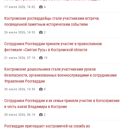
17 июля 2026, 16:02
4
05 августа 2026, 12:04
9
Костромские росгвардейцы стали участниками встречи,
В Росгвардии по Костромской области проходят мероприятия,
посвященной памятным историческим событиям
посвященные 108-й годовщине со дня рождения генерала армии
Ивана Кирилловича Яковлева
24 июля 2026, 14:33
2
04 августа 2026, 11:35
Сотрудники Росгвардии приняли участие в православном
фестивале «Святая Русь» в Костромской области
Состоялась рабочая встреча директора Росгвардии Героя России
генерала армии Виктора Золотова с заместителем полномочного
21 июля 2026, 07:10
15
представителя Президента Российской Федерации в Северо-
Кавказском федеральном округе Виталием Кузнецовым
Костромские дошкольники стали участниками уроков
безопасности, организованных военнослужащими и сотрудниками
31 июля 2026, 07:08
4
Управления Росгвардии
Росгвардейцы знакомят костромичей со службой в ведомстве
30 июля 2026, 10:39
9
31 июля 2026, 06:48
1
Cотрудники Росгвардии и их семьи приняли участие в богослужении
в честь князя Владимира в Костроме
28 июля 2026, 06:14
2
Росгвардия приглашает костромичей на службу во