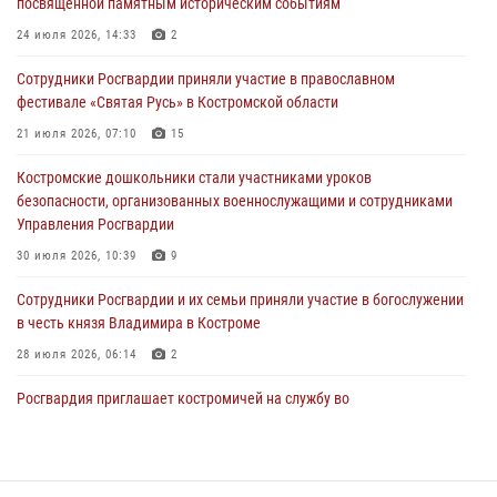
посвященной памятным историческим событиям
Росгвардейцы знакомят костромичей со службой в ведомстве
24 июля 2026, 14:33
2
31 июля 2026, 06:48
1
Сотрудники Росгвардии приняли участие в православном
фестивале «Святая Русь» в Костромской области
Костромские дошкольники стали участниками уроков
безопасности, организованных военнослужащими и сотрудниками
21 июля 2026, 07:10
15
Управления Росгвардии
Костромские дошкольники стали участниками уроков
30 июля 2026, 10:39
9
безопасности, организованных военнослужащими и сотрудниками
Управления Росгвардии
Костромичи активно используют портал «Единых государственных
услуг» для получения услуг по линии Росгвардии
30 июля 2026, 10:39
9
29 июля 2026, 06:26
1
Cотрудники Росгвардии и их семьи приняли участие в богослужении
в честь князя Владимира в Костроме
28 июля 2026, 06:14
2
Росгвардия приглашает костромичей на службу во
вневедомственную охрану
14 июля 2026, 07:40
Акция "Каникулы с Росгвардией" продолжается в Костромской