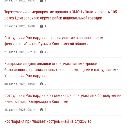
24 июля 2026, 14:33
2
05 августа 2026, 12:04
9
Торжественное мероприятие прошло в ОМОН «Оплот» в честь 105-
В Росгвардии по Костромской области проходят мероприятия,
летия Центрального округа войск национальной гвардии
посвященные 108-й годовщине со дня рождения генерала армии
Ивана Кирилловича Яковлева
17 июля 2026, 16:02
4
04 августа 2026, 11:35
Сотрудники Росгвардии приняли участие в православном
фестивале «Святая Русь» в Костромской области
Состоялась рабочая встреча директора Росгвардии Героя России
генерала армии Виктора Золотова с заместителем полномочного
21 июля 2026, 07:10
15
представителя Президента Российской Федерации в Северо-
Кавказском федеральном округе Виталием Кузнецовым
Костромские дошкольники стали участниками уроков
безопасности, организованных военнослужащими и сотрудниками
31 июля 2026, 07:08
4
Управления Росгвардии
Росгвардейцы знакомят костромичей со службой в ведомстве
30 июля 2026, 10:39
9
31 июля 2026, 06:48
1
Cотрудники Росгвардии и их семьи приняли участие в богослужении
в честь князя Владимира в Костроме
28 июля 2026, 06:14
2
Росгвардия приглашает костромичей на службу во
вневедомственную охрану