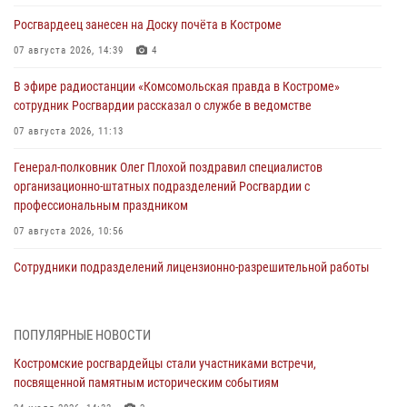
Росгвардеец занесен на Доску почёта в Костроме
07 августа 2026, 14:39
4
В эфире радиостанции «Комсомольская правда в Костроме»
сотрудник Росгвардии рассказал о службе в ведомстве
07 августа 2026, 11:13
Генерал-полковник Олег Плохой поздравил специалистов
организационно-штатных подразделений Росгвардии с
профессиональным праздником
07 августа 2026, 10:56
Сотрудники подразделений лицензионно-разрешительной работы
провели более двух тысяч проверок у костромских владельцев
гражданского оружия
06 августа 2026, 07:50
ПОПУЛЯРНЫЕ НОВОСТИ
Костромские росгвардейцы стали участниками встречи,
В Костромской области продолжается проведение акции «Каникулы
посвященной памятным историческим событиям
с Росгвардией»