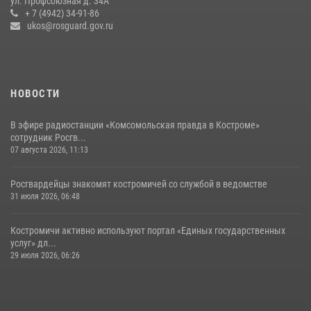
ул. Профсоюзная д. 34А
31 июля 2026, 06:48
1
+ 7 (4942) 34-91-86
ukos@rosguard.gov.ru
НОВОСТИ
В эфире радиостанции «Комсомольская правда в Костроме»
сотрудник Росгв...
07 августа 2026, 11:13
Росгвардейцы знакомят костромичей со службой в ведомстве
31 июля 2026, 06:48
Костромичи активно используют портал «Единых государственных
услуг» дл...
29 июля 2026, 06:26