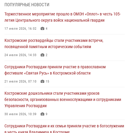
06 августа 2026, 07:50
ПОПУЛЯРНЫЕ НОВОСТИ
Торжественное мероприятие прошло в ОМОН «Оплот» в честь 105-
В Костромской области продолжается проведение акции «Каникулы
летия Центрального округа войск национальной гвардии
с Росгвардией»
17 июля 2026, 16:02
4
05 августа 2026, 12:04
9
Костромские росгвардейцы стали участниками встречи,
В Росгвардии по Костромской области проходят мероприятия,
посвященной памятным историческим событиям
посвященные 108-й годовщине со дня рождения генерала армии
Ивана Кирилловича Яковлева
24 июля 2026, 14:33
2
04 августа 2026, 11:35
Сотрудники Росгвардии приняли участие в православном
фестивале «Святая Русь» в Костромской области
Состоялась рабочая встреча директора Росгвардии Героя России
генерала армии Виктора Золотова с заместителем полномочного
21 июля 2026, 07:10
15
представителя Президента Российской Федерации в Северо-
Кавказском федеральном округе Виталием Кузнецовым
Костромские дошкольники стали участниками уроков
безопасности, организованных военнослужащими и сотрудниками
31 июля 2026, 07:08
4
Управления Росгвардии
Росгвардейцы знакомят костромичей со службой в ведомстве
30 июля 2026, 10:39
9
31 июля 2026, 06:48
1
Cотрудники Росгвардии и их семьи приняли участие в богослужении
в честь князя Владимира в Костроме