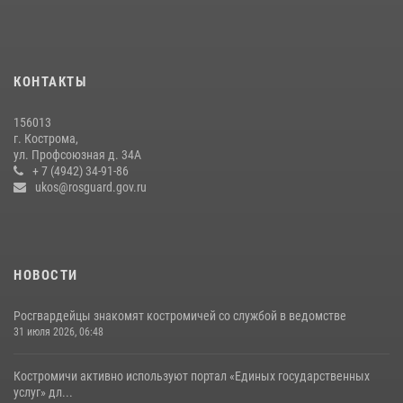
08 июля 2026, 07:12
15
13 правонарушений пресекли сотрудники вневедомственной
охраны Росгвардии за последнюю неделю в Костроме
КОНТАКТЫ
14 июля 2026, 06:44
156013
Приглашаем молодежь Костромской области получить образование
г. Кострома,
в ВУЗах Росгвардии
ул. Профсоюзная д. 34А
+ 7 (4942) 34-91-86
09 июля 2026, 05:58
ukos@rosguard.gov.ru
НОВОСТИ
Росгвардейцы знакомят костромичей со службой в ведомстве
31 июля 2026, 06:48
Костромичи активно используют портал «Единых государственных
услуг» дл...