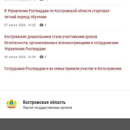
росгвардейцы за прошедшую неделю
В Управлении Росгвардии по Костромской области стартовал
27 июля 2026, 09:53
летний период обучения
«Росгвардия. Вехи истории»: послевоенный опыт войск
07 июля 2026, 14:02
4
правопорядка за пределами СССР (видео)
Костромские дошкольники стали участниками уроков
27 июля 2026, 07:11
безопасности, организованных военнослужащими и сотрудниками
Управления Росгвардии
30 июля 2026, 10:39
9
Cотрудники Росгвардии и их семьи приняли участие в богослужении
в честь князя Владимира в Костроме
28 июля 2026, 06:14
2
Росгвардия приглашает костромичей на службу во
вневедомственную охрану
Костромская область
Портал государственных органов
14 июля 2026, 07:40
Акция "Каникулы с Росгвардией" продолжается в Костромской
области