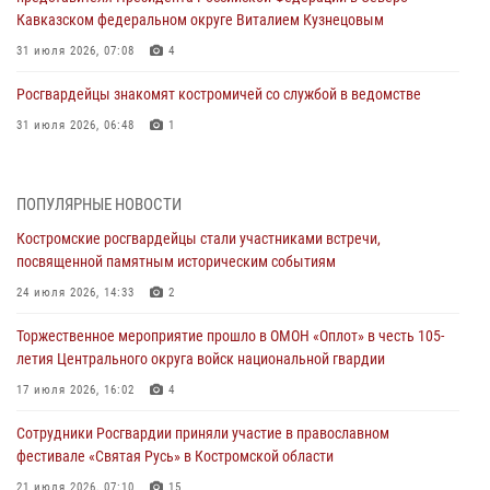
Кавказском федеральном округе Виталием Кузнецовым
31 июля 2026, 07:08
4
Росгвардейцы знакомят костромичей со службой в ведомстве
31 июля 2026, 06:48
1
Костромские дошкольники стали участниками уроков
безопасности, организованных военнослужащими и сотрудниками
ПОПУЛЯРНЫЕ НОВОСТИ
Управления Росгвардии
Костромские росгвардейцы стали участниками встречи,
30 июля 2026, 10:39
9
посвященной памятным историческим событиям
Костромичи активно используют портал «Единых государственных
24 июля 2026, 14:33
2
услуг» для получения услуг по линии Росгвардии
Торжественное мероприятие прошло в ОМОН «Оплот» в честь 105-
29 июля 2026, 06:26
1
летия Центрального округа войск национальной гвардии
Cотрудники Росгвардии и их семьи приняли участие в богослужении
17 июля 2026, 16:02
4
в честь князя Владимира в Костроме
Сотрудники Росгвардии приняли участие в православном
28 июля 2026, 06:14
2
фестивале «Святая Русь» в Костромской области
Более пятидесяти поступивших сигналов отработали костромские
21 июля 2026, 07:10
15