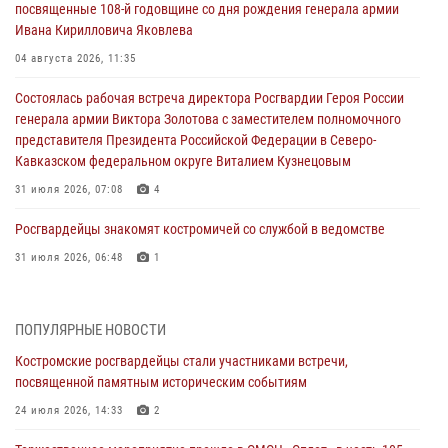
посвященные 108-й годовщине со дня рождения генерала армии
Ивана Кирилловича Яковлева
04 августа 2026, 11:35
Состоялась рабочая встреча директора Росгвардии Героя России
генерала армии Виктора Золотова с заместителем полномочного
представителя Президента Российской Федерации в Северо-
Кавказском федеральном округе Виталием Кузнецовым
31 июля 2026, 07:08
4
Росгвардейцы знакомят костромичей со службой в ведомстве
31 июля 2026, 06:48
1
Костромские дошкольники стали участниками уроков
безопасности, организованных военнослужащими и сотрудниками
ПОПУЛЯРНЫЕ НОВОСТИ
Управления Росгвардии
Костромские росгвардейцы стали участниками встречи,
30 июля 2026, 10:39
9
посвященной памятным историческим событиям
Костромичи активно используют портал «Единых государственных
24 июля 2026, 14:33
2
услуг» для получения услуг по линии Росгвардии