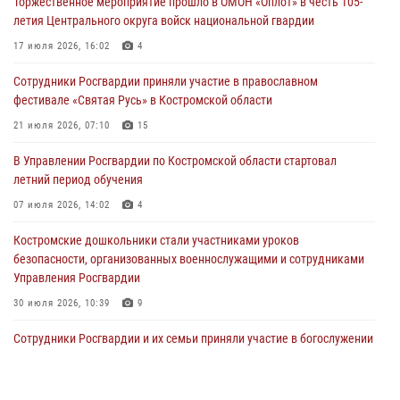
Торжественное мероприятие прошло в ОМОН «Оплот» в честь 105-
29 июля 2026, 06:26
1
летия Центрального округа войск национальной гвардии
Cотрудники Росгвардии и их семьи приняли участие в богослужении
17 июля 2026, 16:02
4
в честь князя Владимира в Костроме
Сотрудники Росгвардии приняли участие в православном
28 июля 2026, 06:14
2
фестивале «Святая Русь» в Костромской области
Более пятидесяти поступивших сигналов отработали костромские
21 июля 2026, 07:10
15
росгвардейцы за прошедшую неделю
В Управлении Росгвардии по Костромской области стартовал
27 июля 2026, 09:53
летний период обучения
«Росгвардия. Вехи истории»: послевоенный опыт войск
07 июля 2026, 14:02
4
правопорядка за пределами СССР (видео)
Костромские дошкольники стали участниками уроков
27 июля 2026, 07:11
безопасности, организованных военнослужащими и сотрудниками
Управления Росгвардии
30 июля 2026, 10:39
9
Cотрудники Росгвардии и их семьи приняли участие в богослужении
в честь князя Владимира в Костроме
28 июля 2026, 06:14
2