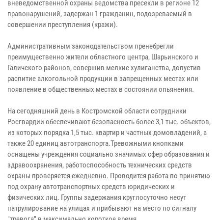
вневедомственной охраны ведомства пресекли в регионе 12
правонарушений, задержан 1 гражданин, подозреваемый в
совершении преступления (кражи).
Административным законодательством пренебрегли
преимущественно жители областного центра, Шарьинского и
Галичского районов, совершив мелкие хулиганства, допустив
распитие алкогольной продукции в запрещенных местах или
появление в общественных местах в состоянии опьянения.
На сегодняшний день в Костромской области сотрудники
Росгвардии обеспечивают безопасность более 3,1 тыс. объектов,
из которых порядка 1,5 тыс. квартир и частных домовладений, а
также 20 единиц автотранспорта.Тревожными кнопками
оснащены учреждения социально значимых сфер образования и
здравоохранения, работоспособность технических средств
охраны проверяется ежедневно. Проводится работа по принятию
под охрану автотранспортных средств юридических и
физических лиц. Группы задержания круглосуточно несут
патрулирование на улицах и прибывают на место по сигналу
"тревога" в максимально короткое время.