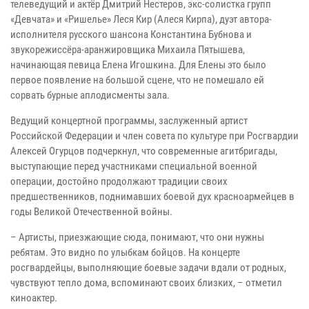
телеведущий и актёр Дмитрий Нестеров, экс-солистка групп
«Девчата» и «Ришелье» Леся Кир (Алеся Кирпа), дуэт автора-
исполнителя русского шансона Константина Бубнова и
звукорежиссёра-аранжировщика Михаила Пятышева,
начинающая певица Елена Игошкина. Для Елены это было
первое появление на большой сцене, что не помешало ей
сорвать бурные аплодисменты зала.
Ведущий концертной программы, заслуженный артист
Российской Федерации и член совета по культуре при Росгвардии
Алексей Огурцов подчеркнул, что современные агитбригады,
выступающие перед участниками специальной военной
операции, достойно продолжают традиции своих
предшественников, поднимавших боевой дух красноармейцев в
годы Великой Отечественной войны.
– Артисты, приезжающие сюда, понимают, что они нужны
ребятам. Это видно по улыбкам бойцов. На концерте
росгвардейцы, выполняющие боевые задачи вдали от родных,
чувствуют тепло дома, вспоминают своих близких, – отметил
киноактер.