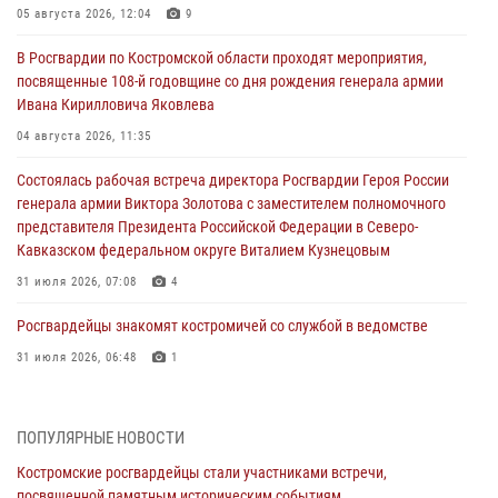
05 августа 2026, 12:04
9
В Росгвардии по Костромской области проходят мероприятия,
посвященные 108-й годовщине со дня рождения генерала армии
Ивана Кирилловича Яковлева
04 августа 2026, 11:35
Состоялась рабочая встреча директора Росгвардии Героя России
генерала армии Виктора Золотова с заместителем полномочного
представителя Президента Российской Федерации в Северо-
Кавказском федеральном округе Виталием Кузнецовым
31 июля 2026, 07:08
4
Росгвардейцы знакомят костромичей со службой в ведомстве
31 июля 2026, 06:48
1
Костромские дошкольники стали участниками уроков
безопасности, организованных военнослужащими и сотрудниками
ПОПУЛЯРНЫЕ НОВОСТИ
Управления Росгвардии
Костромские росгвардейцы стали участниками встречи,
30 июля 2026, 10:39
9
посвященной памятным историческим событиям