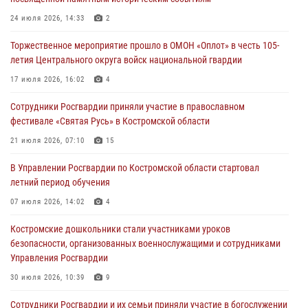
Костромичи активно используют портал «Единых государственных
24 июля 2026, 14:33
2
услуг» для получения услуг по линии Росгвардии
Торжественное мероприятие прошло в ОМОН «Оплот» в честь 105-
29 июля 2026, 06:26
1
летия Центрального округа войск национальной гвардии
Cотрудники Росгвардии и их семьи приняли участие в богослужении
17 июля 2026, 16:02
4
в честь князя Владимира в Костроме
Сотрудники Росгвардии приняли участие в православном
28 июля 2026, 06:14
2
фестивале «Святая Русь» в Костромской области
Более пятидесяти поступивших сигналов отработали костромские
21 июля 2026, 07:10
15
росгвардейцы за прошедшую неделю
В Управлении Росгвардии по Костромской области стартовал
27 июля 2026, 09:53
летний период обучения
«Росгвардия. Вехи истории»: послевоенный опыт войск
07 июля 2026, 14:02
4
правопорядка за пределами СССР (видео)
Костромские дошкольники стали участниками уроков
27 июля 2026, 07:11
безопасности, организованных военнослужащими и сотрудниками
Управления Росгвардии
30 июля 2026, 10:39
9
Cотрудники Росгвардии и их семьи приняли участие в богослужении