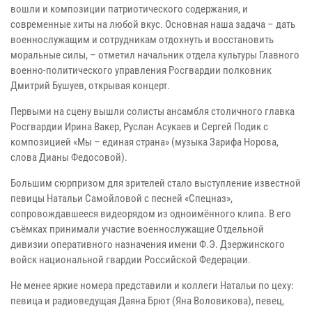
вошли и композиции патриотического содержания, и
современные хиты на любой вкус. Основная наша задача – дать
военнослужащим и сотрудникам отдохнуть и восстановить
моральные силы, – отметил начальник отдела культуры Главного
военно-политического управления Росгвардии полковник
Дмитрий Бушуев, открывая концерт.
Первыми на сцену вышли солисты ансамбля столичного главка
Росгвардии Ирина Вакер, Руслан Асукаев и Сергей Подик с
композицией «Мы – единая страна» (музыка Зарифа Норова,
слова Дианы Федосовой).
Большим сюрпризом для зрителей стало выступление известной
певицы Натальи Самойловой с песней «Спецназ»,
сопровождавшееся видеорядом из одноимённого клипа. В его
съёмках принимали участие военнослужащие Отдельной
дивизии оперативного назначения имени Ф.Э. Дзержинского
войск национальной гвардии Российской Федерации.
Не менее яркие номера представили и коллеги Натальи по цеху:
певица и радиоведущая Даяна Брют (Яна Воловикова), певец,