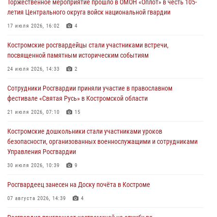
Торжественное мероприятие прошло в ОМОН «Оплот» в честь 105-
В Костромской области продолжается проведение акции «Каникулы
летия Центрального округа войск национальной гвардии
с Росгвардией»
17 июля 2026, 16:02
4
05 августа 2026, 12:04
9
Костромские росгвардейцы стали участниками встречи,
В Росгвардии по Костромской области проходят мероприятия,
посвященной памятным историческим событиям
посвященные 108-й годовщине со дня рождения генерала армии
Ивана Кирилловича Яковлева
24 июля 2026, 14:33
2
04 августа 2026, 11:35
Сотрудники Росгвардии приняли участие в православном
фестивале «Святая Русь» в Костромской области
Состоялась рабочая встреча директора Росгвардии Героя России
генерала армии Виктора Золотова с заместителем полномочного
21 июля 2026, 07:10
15
представителя Президента Российской Федерации в Северо-
Кавказском федеральном округе Виталием Кузнецовым
Костромские дошкольники стали участниками уроков
безопасности, организованных военнослужащими и сотрудниками
31 июля 2026, 07:08
4
Управления Росгвардии
Росгвардейцы знакомят костромичей со службой в ведомстве
30 июля 2026, 10:39
9
31 июля 2026, 06:48
1
Росгвардеец занесен на Доску почёта в Костроме
07 августа 2026, 14:39
4