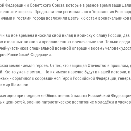
ой Федерации и Советского Союза, которые в разное время защищал
твенные интересы. Представители регионального Управления Росгвар
мичами и гостями города возложили цветы к бюстам военачальников 
чи во все времена вносили свой вклад в воинскую славу России, дав 
о отважных воинов и прославленных военачальников. Только среди
чей-участников специальной военной операции восемь человек удос
ероя Российской Федерации.
кая земля - земля героев. От тех, кто защищал Отечество в прошлом, 
. Кто-то уже не встал... Но их имена навечно будут в нашей истории, 
еках», - обратился к собравшимся Герой Российской Федерации, генера
адимир Шаманов.
 ежегодно при поддержке Общественной палаты Российской Федерации.
ых ценностей, военно-патриотическое воспитание молодёжи и увеко