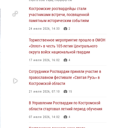
организованных военнослужащими и
сотрудниками Управления Росгвардии
Костромские росгвардейцы стали
участниками встречи, посвященной
30 июля 2026, 10:39
9
памятным историческим событиям
Костромичи активно используют портал
24 июля 2026, 14:33
2
«Единых государственных услуг» для
получения услуг по линии Росгвардии
Торжественное мероприятие прошло в ОМОН
«Оплот» в честь 105-летия Центрального
29 июля 2026, 06:26
1
округа войск национальной гвардии
Cотрудники Росгвардии и их семьи приняли
17 июля 2026, 16:02
4
участие в богослужении в честь князя
Владимира в Костроме
Сотрудники Росгвардии приняли участие в
православном фестивале «Святая Русь» в
28 июля 2026, 06:14
2
Костромской области
Более пятидесяти поступивших сигналов
21 июля 2026, 07:10
15
отработали костромские росгвардейцы за
прошедшую неделю
В Управлении Росгвардии по Костромской
области стартовал летний период обучения
27 июля 2026, 09:53
07 июля 2026, 14:02
4
«Росгвардия. Вехи истории»: послевоенный
опыт войск правопорядка за пределами