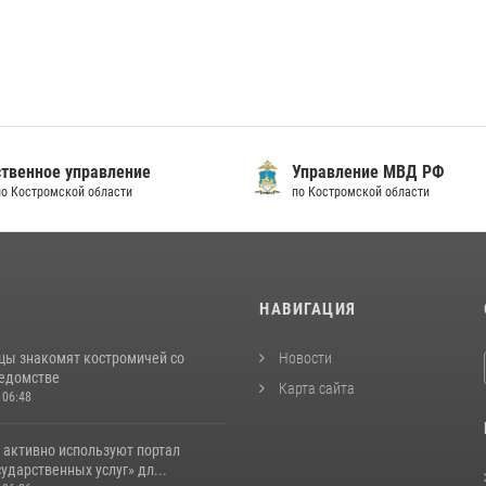
твенное управление
Управление МВД РФ
по Костромской области
по Костромской области
И
НАВИГАЦИЯ
цы знакомят костромичей со
Новости
ведомстве
Карта сайта
 06:48
 активно используют портал
ударственных услуг» дл...