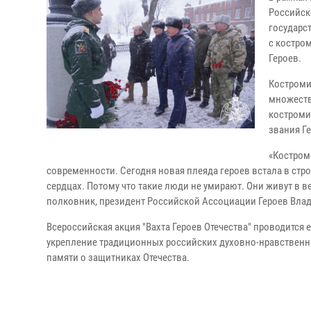
Российск
государс
с костро
Героев.
Костроми
множеств
костроми
звания Г
«Костромс
современности. Сегодня новая плеяда героев встала в строй
сердцах. Потому что такие люди не умирают. Они живут в в
полковник, президент Российской Ассоциации Героев Вл
Всероссийская акция "Вахта Героев Отечества" проводится
укрепление традиционных российских духовно-нравственн
памяти о защитниках Отечества.