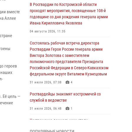
В Росгвардии по Костромской области
и
проходят мероприятия, посвященные 108-й
дии вместе
годовщине со дня рождения генерала армии
на Аллее
Ивана Кирилловича Яковлева
04 августа 2026, 11:35
стране
Состоялась рабочая встреча директора
тоены
Росгвардии Героя России генерала армии
Виктора Золотова с заместителем
полномочного представителя Президента
до героев
Российской Федерации в Северо-Кавказском
в наших
федеральном округе Виталием Кузнецовым
л-
31 июля 2026, 07:08
4
Росгвардейцы знакомят костромичей со
 Её цель —
службой в ведомстве
вечение
31 июля 2026, 06:48
1
Костромские дошкольники стали
участниками уроков безопасности,
ПОПУЛЯРНЫЕ НОВОСТИ