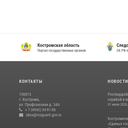
Костромская область
Следс
Портал государственных органов
СК РФ 
КОНТАКТЫ
НОВОСТ
156013
Росгвардей
г. Кострома,
службой в 
ул. Профсоюзная д. 34А
31 июля 2026,
+ 7 (4942) 34-91-86
ukos@rosguard.gov.ru
Костромичи
«Единых гос