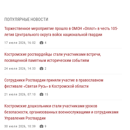
провели более двух тысяч проверок у костромских владельцев
гражданского оружия
06 августа 2026, 07:50
ПОПУЛЯРНЫЕ НОВОСТИ
Торжественное мероприятие прошло в ОМОН «Оплот» в честь 105-
В Костромской области продолжается проведение акции «Каникулы
летия Центрального округа войск национальной гвардии
с Росгвардией»
17 июля 2026, 16:02
4
05 августа 2026, 12:04
9
Костромские росгвардейцы стали участниками встречи,
В Росгвардии по Костромской области проходят мероприятия,
посвященной памятным историческим событиям
посвященные 108-й годовщине со дня рождения генерала армии
Ивана Кирилловича Яковлева
24 июля 2026, 14:33
2
04 августа 2026, 11:35
Сотрудники Росгвардии приняли участие в православном
фестивале «Святая Русь» в Костромской области
Состоялась рабочая встреча директора Росгвардии Героя России
генерала армии Виктора Золотова с заместителем полномочного
21 июля 2026, 07:10
15
представителя Президента Российской Федерации в Северо-
Кавказском федеральном округе Виталием Кузнецовым
Костромские дошкольники стали участниками уроков
безопасности, организованных военнослужащими и сотрудниками
31 июля 2026, 07:08
4
Управления Росгвардии
Росгвардейцы знакомят костромичей со службой в ведомстве
30 июля 2026, 10:39
9