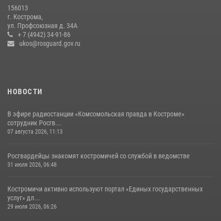
04 августа 2026, 11:35
156013
г. Кострома,
Росгвардейцы знакомят костромичей со службой в ведомстве
ул. Профсоюзная д. 34А
+ 7 (4942) 34-91-86
31 июля 2026, 06:48
1
ukos@rosguard.gov.ru
НОВОСТИ
В эфире радиостанции «Комсомольская правда в Костроме»
сотрудник Росгв...
07 августа 2026, 11:13
Росгвардейцы знакомят костромичей со службой в ведомстве
31 июля 2026, 06:48
Костромичи активно используют портал «Единых государственных
услуг» дл...
29 июля 2026, 06:26