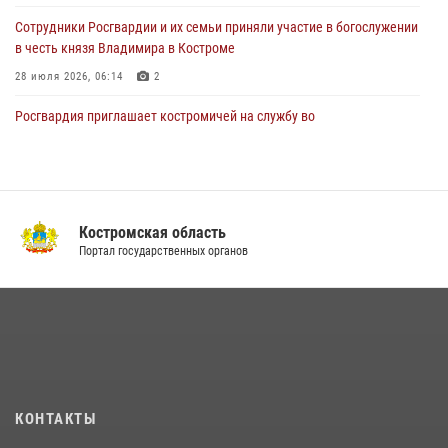
31 июля 2026, 06:48
1
Cотрудники Росгвардии и их семьи приняли участие в богослужении
в честь князя Владимира в Костроме
28 июля 2026, 06:14
2
Росгвардия приглашает костромичей на службу во
вневедомственную охрану
14 июля 2026, 07:40
13 правонарушений пресекли сотрудники вневедомственной
охраны Росгвардии за последнюю неделю в Костроме
Костромская область
Портал государственных органов
14 июля 2026, 06:44
Приглашаем молодежь Костромской области получить образование
в ВУЗах Росгвардии
09 июля 2026, 05:58
В Росгвардии по Костромской области проходят мероприятия,
посвященные 108-й годовщине со дня рождения генерала армии
КОНТАКТЫ
Ивана Кирилловича Яковлева